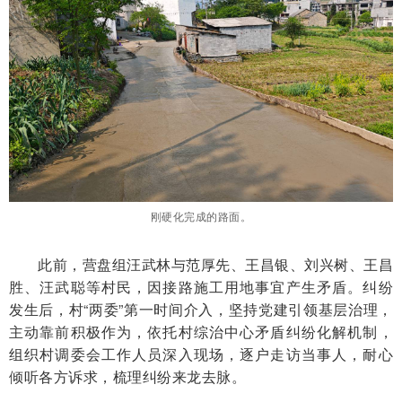
刚硬化完成的路面。
此前，营盘组汪武林与范厚先、王昌银、刘兴树、王昌
胜、汪武聪等村民，因接路施工用地事宜产生矛盾。纠纷
发生后，村“两委”第一时间介入，坚持党建引领基层治理，
主动靠前积极作为，依托村综治中心矛盾纠纷化解机制，
组织村调委会工作人员深入现场，逐户走访当事人，耐心
倾听各方诉求，梳理纠纷来龙去脉。