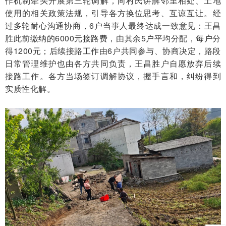
作机制牵头开展第三轮调解，向村民讲解邻里相处、土地
使用的相关政策法规，引导各方换位思考、互谅互让。经
过多轮耐心沟通协商，6户当事人最终达成一致意见：王昌
胜此前缴纳的6000元接路费，由其余5户平均分配，每户分
得1200元；后续接路工作由6户共同参与、协商决定，路段
日常管理维护也由各方共同负责，王昌胜户自愿放弃后续
接路工作。各方当场签订调解协议，握手言和，纠纷得到
实质性化解。