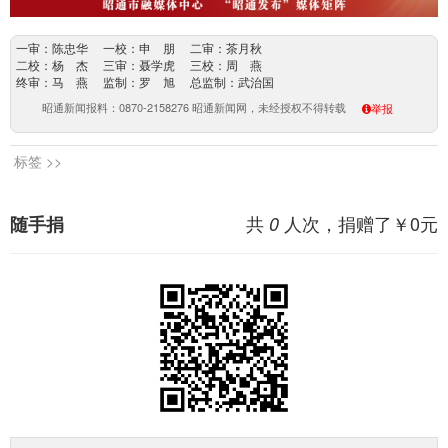
一审：陈忠华 一校：申 朋 二审：茶月秋
二校：杨 杰 三审：聂学虎 三校：周 燕
终审：马 燕 监制：罗 旭 总监制：武治国
昭通新闻报料：0870-2158276 昭通新闻网，未经授权不得转载
举报
标签 >>
共
人次，捐赠了￥
0
元
随手捐
0