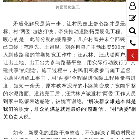
路面硬化施工。
矛盾化解只是第一步，让村民走上舒心路才是最终目
标。村“两委”趁热打铁，牵头推动道路拓宽硬化工程。令人
暖心的是，此前分配的接路费，几户村民并未全部装进自
己口袋：范厚先、王昌银、刘兴树每户主动出资500元，投
入到该路段的前期拓宽工作中；汪武林、汪武聪两户主动
让出土地、出工出力参与路基平整，用实际行动践行了“共
建共享”的理念。施工过程中，村民们积极参与施工监督、
协助协调施工事宜，村“两委”全程跟进保障工程质量与进
度，短短十余天，原本狭窄泥泞的小路就变成了宽阔平整
的水泥路面。道路完工后，汪武林户诚邀村“两委”工作人员
到家中吃饭表达感谢，被婉言谢绝。
“解决群众难题本就是
我们的职责，群众的满意就是最好的‘感谢信’。”村“两委”相
关负责人说。
如今，新硬化的道路干净整洁，不仅解决了周边村民出