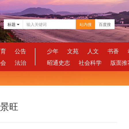
标题
站内搜
百度搜
教育
公告
少年
文苑
人文
书香
社会
法治
昭通史志
社会科学
版面推
”景旺