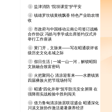
盐津消防 “院坝课堂”护平安
3
镇雄罗坎镇黄桃飘香 特色产业助农增
4
收
市政府与中国移动云南公司签订战略
5
合作协议 冯皓与李学成出席签约仪式并
举行工作座谈
黉门开，文脉来——写在昭通获评省
6
级历史文化名城之际
假日生活 | 一城一山一河，解锁昭阳
7
文旅融合致富密码
火把聚同心 清凉迎客来——水磨镇第
8
四届彝族火把节现场特写
昭通“四化并举”筑牢防汛安全屏障 在
9
强降雨实战检验中胜利闯关
借力鲁甸清凉旅居联谊盛会 昭通深化
10
川滇文旅协作激活避暑康养经济