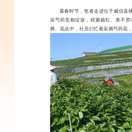
暮春时节，笔者走进位于威信县
亩芍药竞相绽放，姹紫嫣红、美不胜
脾。花丛中，社员们忙着采摘芍药花