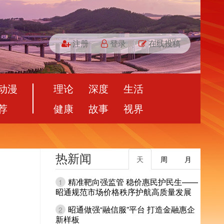
注册
登录
在线投稿
动漫
理论
深度
生活
荐
健康
故事
视界
热新闻
天
周
月
精准靶向强监管 稳价惠民护民生——
1
昭通规范市场价格秩序护航高质量发展
昭通做强“融信服”平台 打造金融惠企
2
新样板