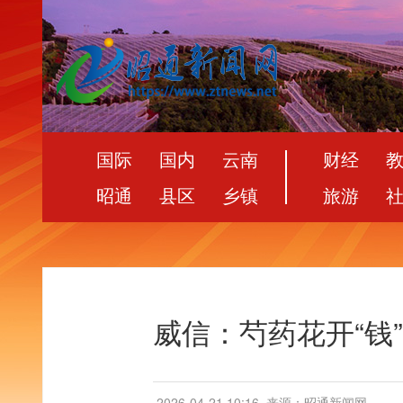
国际
国内
云南
财经
昭通
县区
乡镇
旅游
威信：芍药花开“钱
2026-04-21 10:16
来源：昭通新闻网