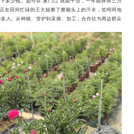
下多少钱。如今在‘家门口’就能干活，一年能挣两三万
”正在田间忙碌的王大姐擦了擦额头上的汗水，笑呵呵地
0多人。从种植、管护到采摘、加工，合作社为周边群众