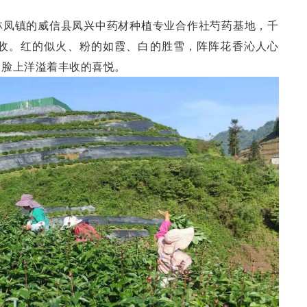
林凤镇的威信县凤兴中药材种植专业合作社芍药基地，千
收。红的似火、粉的如霞、白的胜雪，阵阵花香沁人心
，脸上洋溢着丰收的喜悦。