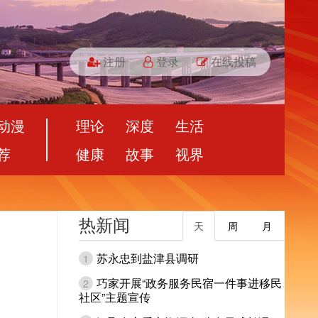
注册
登录
在线投稿
动漫
理论
深度
生活
荐
健康
故事
视界
热新闻
天
周
月
苏永忠到盐津县调研
1
巧家开展“政务服务民宿一件事进移民
2
社区”主题宣传