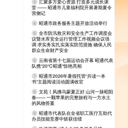
汇聚多方爱心资源 打造多元成长课
3
堂 —— 昭通市儿童福利院开展暑期夏令
营侧记
昭通市政务服务主题开放活动举行
4
全市防汛救灾和安全生产工作调度会
5
议暨水库安全运行管理工作视频会议强
调 求实务实扎实落实防范措施 确保人民
群众生命财产安全
云南省第十七届运动会开幕 昭通代表
6
队携“20℃昭通”惊艳亮相
昭通市2026年暑假托管“共读一本
7
书”主题阅读活动圆满收官
文苑丨风拂乌蒙夏正好 山河一脉昭阳
8
春—— 一颗苹果的完整旅程与一方水土
的风物答案
昭通市代表队在全省职工医疗互助代
9
办员技能竞赛中斩获佳绩