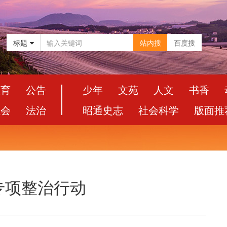
标题
站内搜
百度搜
教育
公告
少年
文苑
人文
书香
社会
法治
昭通史志
社会科学
版面推
专项整治行动