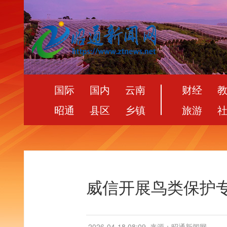
国际
国内
云南
财经
昭通
县区
乡镇
旅游
威信开展鸟类保护
2026-04-18 08:09
来源：昭通新闻网