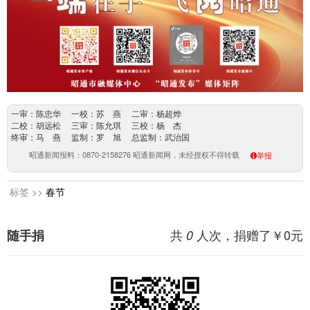
一审：陈忠华 一校：苏 燕 二审：杨超烨
二校：胡远松 三审：陈允琪 三校：杨 杰
终审：马 燕 监制：罗 旭 总监制：武治国
昭通新闻报料：0870-2158276 昭通新闻网，未经授权不得转载
举报
标签 >>
春节
共
人次，捐赠了￥
0
元
随手捐
0