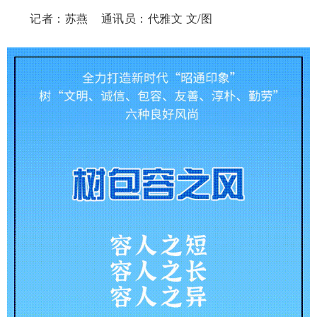
记者：苏燕 通讯员：代雅文 文/图