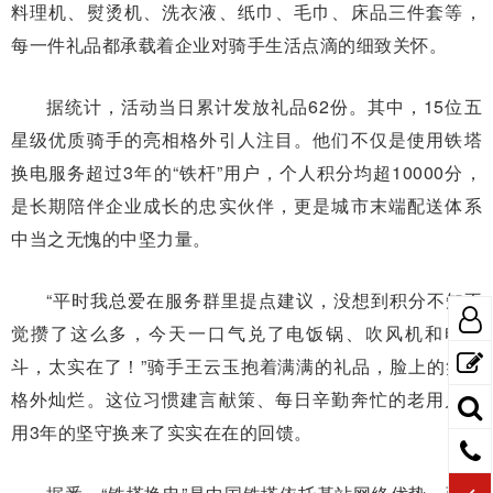
料理机、熨烫机、洗衣液、纸巾、毛巾、床品三件套等，
每一件礼品都承载着企业对骑手生活点滴的细致关怀。
据统计，活动当日累计发放礼品62份。其中，15位五
星级优质骑手的亮相格外引人注目。他们不仅是使用铁塔
换电服务超过3年的“铁杆”用户，个人积分均超10000分，
是长期陪伴企业成长的忠实伙伴，更是城市末端配送体系
中当之无愧的中坚力量。
“平时我总爱在服务群里提点建议，没想到积分不知不
觉攒了这么多，今天一口气兑了电饭锅、吹风机和电熨
斗，太实在了！”骑手王云玉抱着满满的礼品，脸上的笑容
格外灿烂。这位习惯建言献策、每日辛勤奔忙的老用户，
用3年的坚守换来了实实在在的回馈。