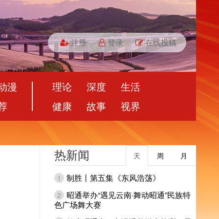
注册
登录
在线投稿
动漫
理论
深度
生活
荐
健康
故事
视界
热新闻
天
周
月
制胜丨第五集《东风浩荡》
1
昭通举办“遇见云南·舞动昭通”民族特
2
色广场舞大赛