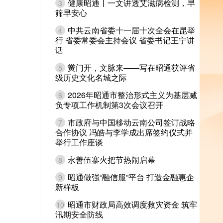
健康昭通丨一文讲透艾滋病检测，早
3
筛早安心
中共云南省委十一届十次全会在昆举
4
行 省委常委会主持会议 省委书记王宁讲
话
黉门开，文脉来——写在昭通获评省
5
级历史文化名城之际
2026年昭通市整治形式主义为基层减
6
负专项工作机制第3次会议召开
市政府与中国移动云南公司签订战略
7
合作协议 冯皓与李学成出席签约仪式并
举行工作座谈
永善伍寨火把节热闹启幕
8
昭通做强“融信服”平台 打造金融惠企
9
新样板
昭通市财政局高效调度救灾资金 筑牢
10
汛期安全防线