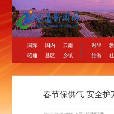
国际
国内
云南
财经
昭通
县区
乡镇
旅游
春节保供气 安全护
2026-02-10 18:09
来源：昭通新闻网