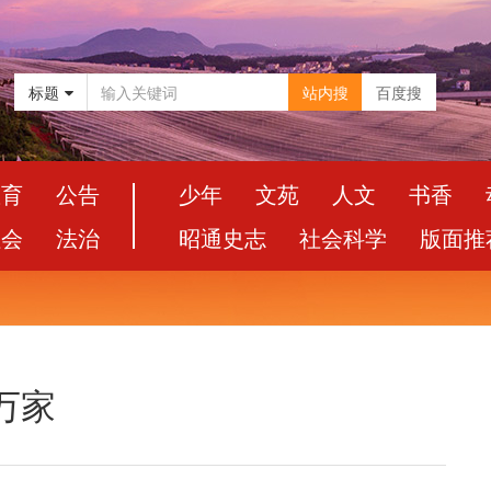
标题
站内搜
百度搜
教育
公告
少年
文苑
人文
书香
社会
法治
昭通史志
社会科学
版面推
万家