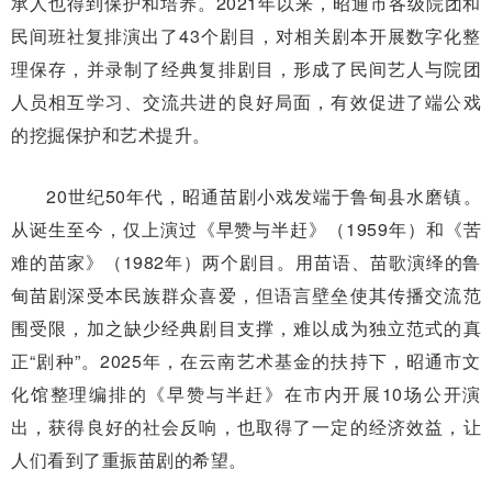
承人也得到保护和培养。2021年以来，昭通市各级院团和
民间班社复排演出了43个剧目，对相关剧本开展数字化整
理保存，并录制了经典复排剧目，形成了民间艺人与院团
人员相互学习、交流共进的良好局面，有效促进了端公戏
的挖掘保护和艺术提升。
20世纪50年代，昭通苗剧小戏发端于鲁甸县水磨镇。
从诞生至今，仅上演过《早赞与半赶》（1959年）和《苦
难的苗家》（1982年）两个剧目。用苗语、苗歌演绎的鲁
甸苗剧深受本民族群众喜爱，但语言壁垒使其传播交流范
围受限，加之缺少经典剧目支撑，难以成为独立范式的真
正“剧种”。2025年，在云南艺术基金的扶持下，昭通市文
化馆整理编排的《早赞与半赶》在市内开展10场公开演
出，获得良好的社会反响，也取得了一定的经济效益，让
人们看到了重振苗剧的希望。