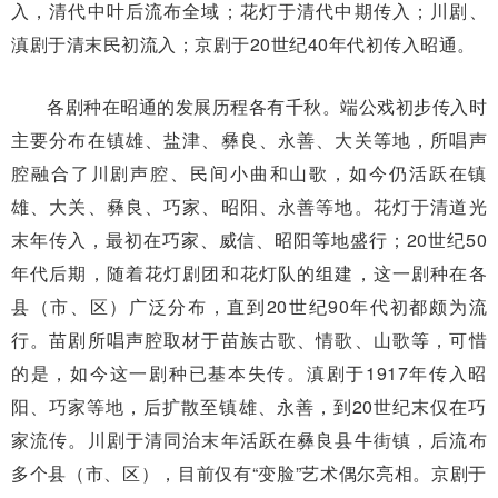
入，清代中叶后流布全域；花灯于清代中期传入；川剧、
滇剧于清末民初流入；京剧于20世纪40年代初传入昭通。
各剧种在昭通的发展历程各有千秋。端公戏初步传入时
主要分布在镇雄、盐津、彝良、永善、大关等地，所唱声
腔融合了川剧声腔、民间小曲和山歌，如今仍活跃在镇
雄、大关、彝良、巧家、昭阳、永善等地。花灯于清道光
末年传入，最初在巧家、威信、昭阳等地盛行；20世纪50
年代后期，随着花灯剧团和花灯队的组建，这一剧种在各
县（市、区）广泛分布，直到20世纪90年代初都颇为流
行。苗剧所唱声腔取材于苗族古歌、情歌、山歌等，可惜
的是，如今这一剧种已基本失传。滇剧于1917年传入昭
阳、巧家等地，后扩散至镇雄、永善，到20世纪末仅在巧
家流传。川剧于清同治末年活跃在彝良县牛街镇，后流布
多个县（市、区），目前仅有“变脸”艺术偶尔亮相。京剧于