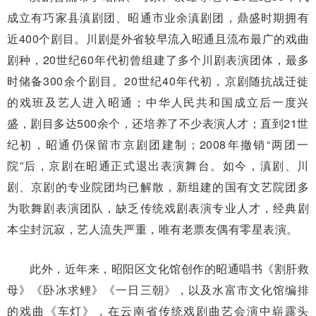
成立有巧家县滇剧团、昭通市业余滇剧团，鼎盛时期拥有
近400个剧目。川剧是外省较早流入昭通且流布最广的戏曲
剧种，20世纪60年代初曾组建了多个川剧表演团体，最多
时储备300余个剧目。20世纪40年代初，京剧随抗战迁徙
的戏班及艺人进入昭通；中华人民共和国成立后一度兴
盛，剧目多达500余个，还培养了不少表演人才；直到21世
纪初，昭通仍保留市京剧团建制；2008年撤销“两团一
院”后，京剧在昭通正式退出表演舞台。如今，滇剧、川
剧、京剧的专业院团均已解散，新组建的国有文艺院团多
为歌舞剧表演团队，缺乏传统戏剧表演专业人才，经典剧
本尘封沉寂，艺人流失严重，唯有老票友偶有零星表演。
此外，近年来，昭阳区文化馆创作的昭通唱书《割肝救
母》《卧冰求鲤》《一日三朝》，以及水富市文化馆编排
的戏曲《车灯》，在云南省传统戏剧曲艺会演中崭露头