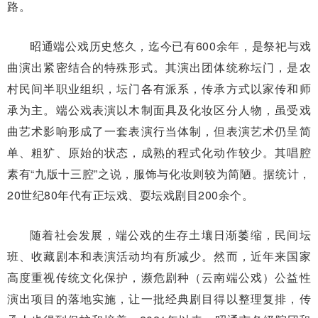
路。
昭通端公戏历史悠久，迄今已有600余年，是祭祀与戏
曲演出紧密结合的特殊形式。其演出团体统称坛门，是农
村民间半职业组织，坛门各有派系，传承方式以家传和师
承为主。端公戏表演以木制面具及化妆区分人物，虽受戏
曲艺术影响形成了一套表演行当体制，但表演艺术仍呈简
单、粗犷、原始的状态，成熟的程式化动作较少。其唱腔
素有“九版十三腔”之说，服饰与化妆则较为简陋。据统计，
20世纪80年代有正坛戏、耍坛戏剧目200余个。
随着社会发展，端公戏的生存土壤日渐萎缩，民间坛
班、收藏剧本和表演活动均有所减少。然而，近年来国家
高度重视传统文化保护，濒危剧种（云南端公戏）公益性
演出项目的落地实施，让一批经典剧目得以整理复排，传