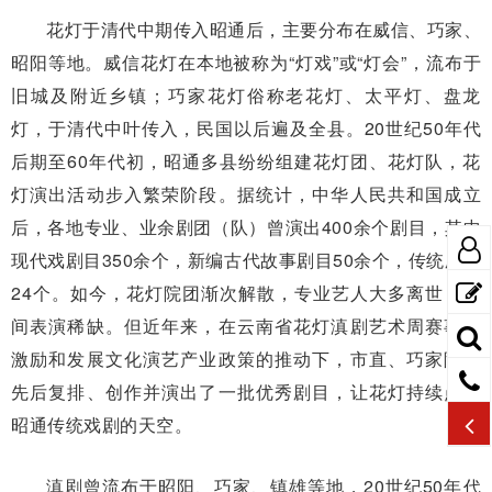
花灯于清代中期传入昭通后，主要分布在威信、巧家、
昭阳等地。威信花灯在本地被称为“灯戏”或“灯会”，流布于
旧城及附近乡镇；巧家花灯俗称老花灯、太平灯、盘龙
灯，于清代中叶传入，民国以后遍及全县。20世纪50年代
后期至60年代初，昭通多县纷纷组建花灯团、花灯队，花
灯演出活动步入繁荣阶段。据统计，中华人民共和国成立
后，各地专业、业余剧团（队）曾演出400余个剧目，其中
现代戏剧目350余个，新编古代故事剧目50余个，传统剧目
24个。如今，花灯院团渐次解散，专业艺人大多离世，民
间表演稀缺。但近年来，在云南省花灯滇剧艺术周赛事的
激励和发展文化演艺产业政策的推动下，市直、巧家院团
先后复排、创作并演出了一批优秀剧目，让花灯持续点亮
昭通传统戏剧的天空。
滇剧曾流布于昭阳、巧家、镇雄等地，20世纪50年代