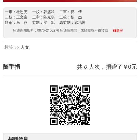
一审：杜恩亮 一校：韩盛和 二审：郭 倩
二校：王文富 三审：陈允琪 三校：杨 杰
终审：马 燕 监制：罗 旭 总监制：武治国
昭通新闻报料：0870-2158276 昭通新闻网，未经授权不得转载
举报
标签 >>
人文
共
人次，捐赠了￥
0
元
随手捐
0
捐赠信息