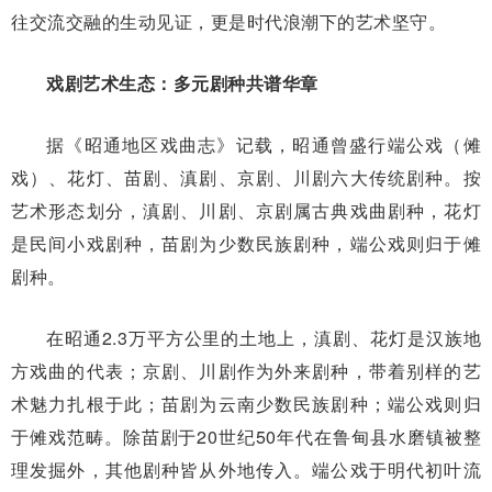
往交流交融的生动见证，更是时代浪潮下的艺术坚守。
戏剧艺术生态：多元剧种共谱华章
据《昭通地区戏曲志》记载，昭通曾盛行端公戏（傩
戏）、花灯、苗剧、滇剧、京剧、川剧六大传统剧种。按
艺术形态划分，滇剧、川剧、京剧属古典戏曲剧种，花灯
是民间小戏剧种，苗剧为少数民族剧种，端公戏则归于傩
剧种。
在昭通2.3万平方公里的土地上，滇剧、花灯是汉族地
方戏曲的代表；京剧、川剧作为外来剧种，带着别样的艺
术魅力扎根于此；苗剧为云南少数民族剧种；端公戏则归
于傩戏范畴。除苗剧于20世纪50年代在鲁甸县水磨镇被整
理发掘外，其他剧种皆从外地传入。端公戏于明代初叶流