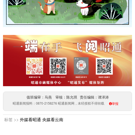
值班编审：马燕 审核：陈允琪 责任编辑：谭泽涛
昭通新闻报料：0870-2158276 昭通新闻网，未经授权不得转载
举报
标签 >>
外媒看昭通
央媒看云南