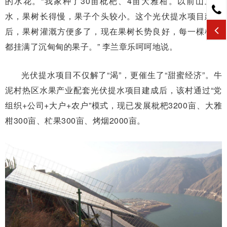
的水花。“我家种了30亩枇杷、4亩大雅柑。以前山上缺
水，果树长得慢，果子个头较小。这个光伏提水项目建成
后，果树灌溉方便多了，现在果树长势良好，每一棵树上
都挂满了沉甸甸的果子。” 李兰章乐呵呵地说。
光伏提水项目不仅解了“渴”，更催生了“甜蜜经济”。牛
泥村热区水果产业配套光伏提水项目建成后，该村通过“党
组织+公司+大户+农户”模式，现已发展枇杷3200亩、大雅
柑300亩、杧果300亩、烤烟2000亩。