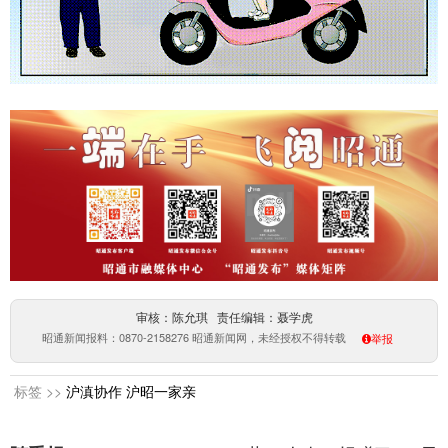
审核：陈允琪 责任编辑：聂学虎
昭通新闻报料：0870-2158276 昭通新闻网，未经授权不得转载
举报
标签 >>
沪滇协作
沪昭一家亲