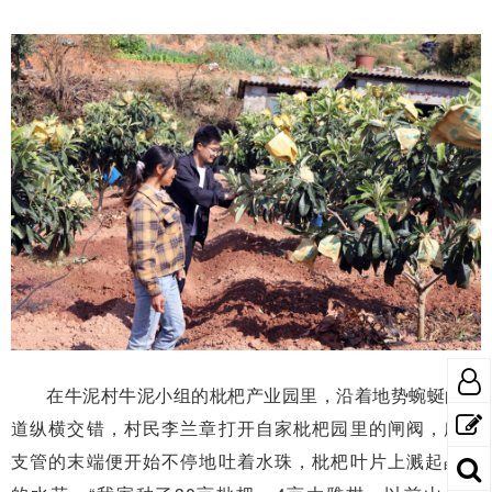
在牛泥村牛泥小组的枇杷产业园里，沿着地势蜿蜒的管
道纵横交错，村民李兰章打开自家枇杷园里的闸阀，所有
支管的末端便开始不停地吐着水珠，枇杷叶片上溅起晶莹