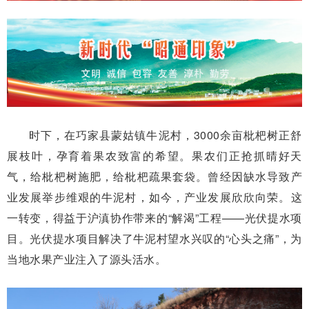
时下，在巧家县蒙姑镇牛泥村，3000余亩枇杷树正舒
展枝叶，孕育着果农致富的希望。果农们正抢抓晴好天
气，给枇杷树施肥，给枇杷疏果套袋。曾经因缺水导致产
业发展举步维艰的牛泥村，如今，产业发展欣欣向荣。这
一转变，得益于沪滇协作带来的“解渴”工程——光伏提水项
目。光伏提水项目解决了牛泥村望水兴叹的“心头之痛”，为
当地水果产业注入了源头活水。