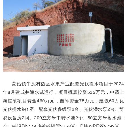
蒙姑镇牛泥村热区水果产业配套光伏提水项目于2024
年8月建成并通水试运行，项目概算投资535万元，申请上
海援滇项目资金460万元，自筹资金75万元，建设60万瓦
光伏提水站1座，配套光伏多级泵2台、光伏潜水泵2台、简
易设备房2间、200立方米中转水池2个、50立方米蓄水池1
个，铺设DN114热镀锌钢管3758米、DN63PE管9792米，