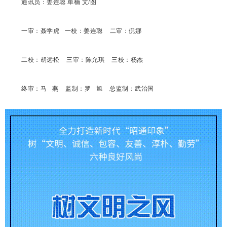
通讯员：
姜连聪 单楠
文/图
一审：聂学虎 一校：
姜连聪
二审：倪娜
二校：胡远松 三审：陈允琪 三校：杨杰
终审：马 燕 监制：罗 旭 总监制：武治国