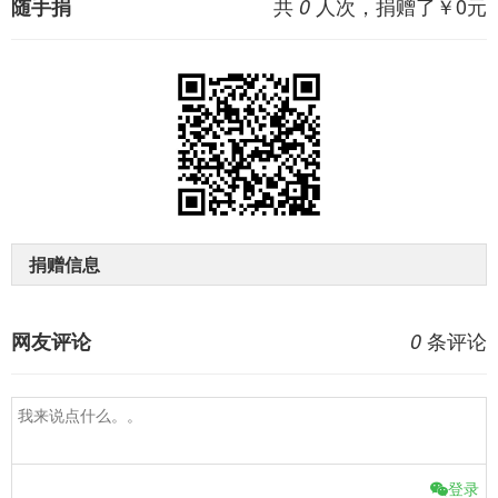
共
人次，捐赠了￥
0
元
随手捐
0
捐赠信息
条评论
网友评论
0
登录