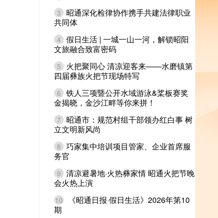
昭通深化检律协作携手共建法律职业
3
共同体
假日生活 | 一城一山一河，解锁昭阳
4
文旅融合致富密码
火把聚同心 清凉迎客来——水磨镇第
5
四届彝族火把节现场特写
铁人三项暨公开水域游泳&桨板赛奖
6
金揭晓，金沙江畔等你来拼！
昭通市：规范村组干部领办红白事 树
7
立文明新风尚
巧家集中培训项目管家、企业首席服
8
务官
清凉避暑地·火热彝家情 昭通火把节晚
9
会火热上演
《昭通日报·假日生活》2026年第10
10
期