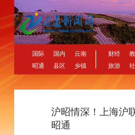
国际
国内
云南
财经
昭通
县区
乡镇
旅游
沪昭情深！上海沪联
昭通