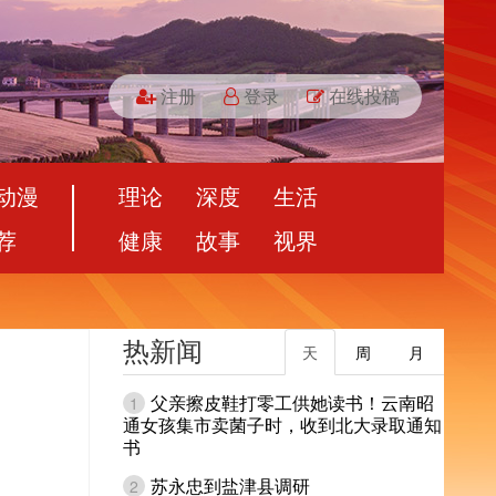
注册
登录
在线投稿
动漫
理论
深度
生活
荐
健康
故事
视界
热新闻
天
周
月
父亲擦皮鞋打零工供她读书！云南昭
1
通女孩集市卖菌子时，收到北大录取通知
书
苏永忠到盐津县调研
2