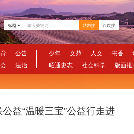
标题
站内搜
百度搜
教育
公告
少年
文苑
人文
书香
社会
法治
昭通史志
社会科学
版面推
公益“温暖三宝”公益行走进