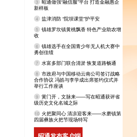
昭通做强“融信服”平台 打造金融惠企
3
新样板
盐津消防 “院坝课堂”护平安
4
镇雄罗坎镇黄桃飘香 特色产业助农增
5
收
镇雄选手在全国青少年无人机大赛中
6
勇创佳绩
水富多部门联合清淤 恢复道路畅通
7
市政府与中国移动云南公司签订战略
8
合作协议 冯皓与李学成出席签约仪式并
举行工作座谈
黉门开，文脉来——写在昭通获评省
9
级历史文化名城之际
火把聚同心 清凉迎客来——水磨镇第
10
四届彝族火把节现场特写
昭通发布客户端