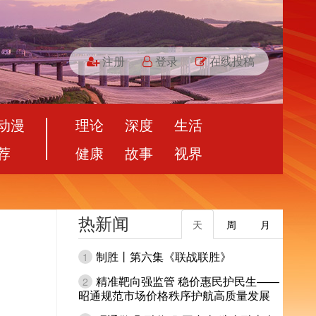
注册
登录
在线投稿
动漫
理论
深度
生活
荐
健康
故事
视界
热新闻
天
周
月
制胜丨第六集《联战联胜》
1
精准靶向强监管 稳价惠民护民生——
2
昭通规范市场价格秩序护航高质量发展