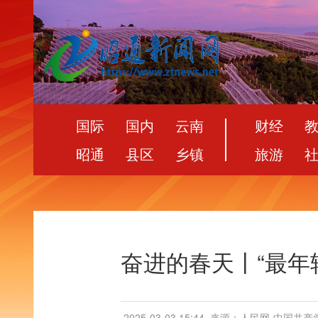
国际
国内
云南
财经
昭通
县区
乡镇
旅游
奋进的春天丨“最年
2025-03-03 15:44
来源：人民网-中国共产