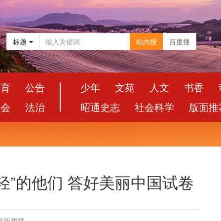
标题
站内搜
百度搜
教育
公告
少年
文苑
人文
书香
社会
法治
昭通史志
社会科学
版面推
轻”的他们 答好美丽中国试卷
党新闻网