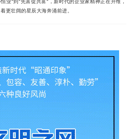
心办恒业"到"先富促共富"，新时代的企业家精神正在升维，
向着更壮阔的星辰大海奔涌前进。