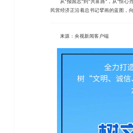
从"报国志"到"共富路"，从"恒
民营经济正沿着总书记擘画的蓝图，
来源：央视新闻客户端