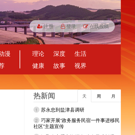
注册
登录
在线投稿
动漫
理论
深度
生活
荐
健康
故事
视界
热新闻
天
周
月
苏永忠到盐津县调研
1
巧家开展“政务服务民宿一件事进移民
2
社区”主题宣传