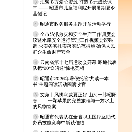
汇聚多方爱心资源 打造多元成长课
3
堂 —— 昭通市儿童福利院开展暑期夏令
营侧记
昭通市政务服务主题开放活动举行
4
全市防汛救灾和安全生产工作调度会
5
议暨水库安全运行管理工作视频会议强
调 求实务实扎实落实防范措施 确保人民
群众生命财产安全
云南省第十七届运动会开幕 昭通代表
6
队携“20℃昭通”惊艳亮相
昭通市2026年暑假托管“共读一本
7
书”主题阅读活动圆满收官
文苑丨风拂乌蒙夏正好 山河一脉昭阳
8
春—— 一颗苹果的完整旅程与一方水土
的风物答案
昭通市代表队在全省职工医疗互助代
9
办员技能竞赛中斩获佳绩