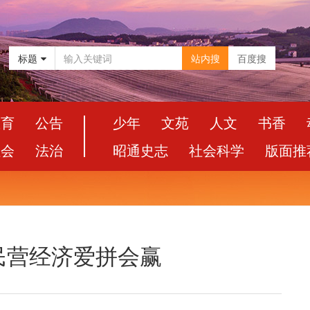
标题
站内搜
百度搜
教育
公告
少年
文苑
人文
书香
社会
法治
昭通史志
社会科学
版面推
民营经济爱拼会赢