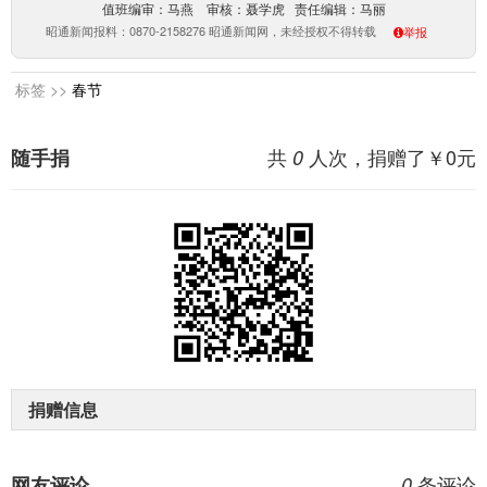
值班编审：马燕 审核：聂学虎 责任编辑：马丽
昭通新闻报料：0870-2158276 昭通新闻网，未经授权不得转载
举报
标签 >>
春节
共
人次，捐赠了￥
0
元
随手捐
0
捐赠信息
条评论
网友评论
0