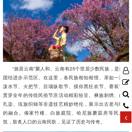
“旅居云南”聚人和。云南有25个世居少数民族，是民族
团结进步示范区。在这里，各民族相知相惜、亲如一家。
泼水节、火把节、目瑙纵歌节、摸你黑狂欢节、赛装节等
贯穿全年的传统民俗节庆活动精彩纷呈。彝族刺绣、白族
扎染、佤族织锦等非遗技艺精妙绝伦，展示出古老与时尚
的融合。傣家竹楼、白族庭院、哈尼族蘑菇房等民居建
筑，脍炙人口的云南民歌，见证了历史与传奇。