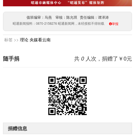
值班编审：马燕 审核：陈允琪 责任编辑：谭泽涛
昭通新闻报料：0870-2158276 昭通新闻网，未经授权不得转载
举报
标签 >>
理论
央媒看云南
共
人次，捐赠了￥
0
元
随手捐
0
捐赠信息