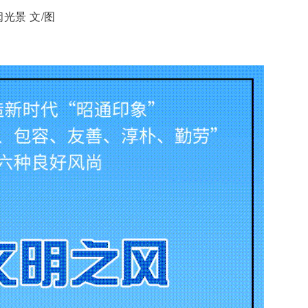
闵光景 文/图