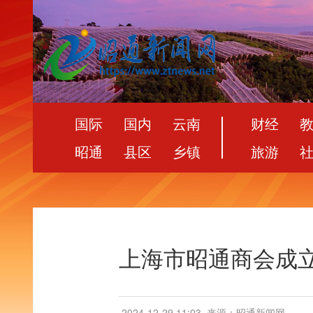
国际
国内
云南
财经
昭通
县区
乡镇
旅游
上海市昭通商会成
2024-12-29 11:03
来源：昭通新闻网