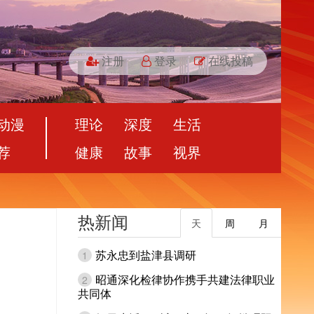
注册
登录
在线投稿
动漫
理论
深度
生活
荐
健康
故事
视界
热新闻
天
周
月
苏永忠到盐津县调研
1
昭通深化检律协作携手共建法律职业
2
共同体