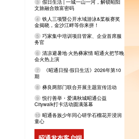
假日生活 | 一城一山一河，解锁昭阳
3
文旅融合致富密码
铁人三项暨公开水域游泳&桨板赛奖
4
金揭晓，金沙江畔等你来拼！
巧家集中培训项目管家、企业首席服
5
务官
清凉避暑地·火热彝家情 昭通火把节晚
6
会火热上演
《昭通日报·假日生活》2026年第10
7
期
彝良两部门联合开展主题宣传活动
8
悦行善举・爱满秋城昭通公益
9
Citywalk打卡活动圆满落幕
昭通各族少年同心研学石榴花开浸润
10
童心
昭通发布客户端