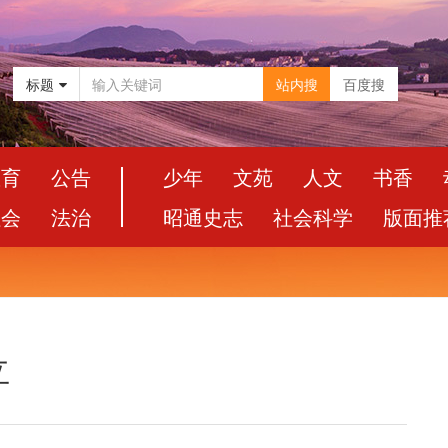
标题
站内搜
百度搜
教育
公告
少年
文苑
人文
书香
社会
法治
昭通史志
社会科学
版面推
立