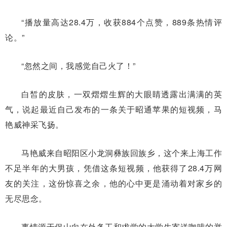
“播放量高达28.4万，收获884个点赞，889条热情评
论。”
“忽然之间，我感觉自己火了！”
白皙的皮肤，一双熠熠生辉的大眼睛透露出满满的英
气，说起最近自己发布的一条关于昭通苹果的短视频，马
艳威神采飞扬。
马艳威来自昭阳区小龙洞彝族回族乡，这个来上海工作
不足半年的大男孩，凭借这条短视频，他获得了28.4万网
友的关注，这份惊喜之余，他的心中更是涌动着对家乡的
无尽思念。
事情源于保山向在外务工和求学的大学生寄送咖啡的举