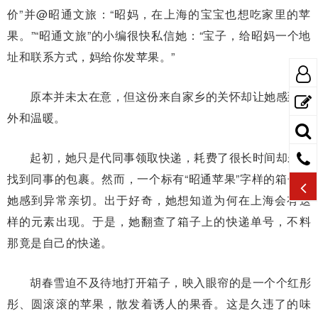
价”并@昭通文旅：“昭妈，在上海的宝宝也想吃家里的苹
果。”“昭通文旅”的小编很快私信她：“宝子，给昭妈一个地
址和联系方式，妈给你发苹果。”
原本并未太在意，但这份来自家乡的关怀却让她感到意
外和温暖。
起初，她只是代同事领取快递，耗费了很长时间却未能
找到同事的包裹。然而，一个标有“昭通苹果”字样的箱子让
她感到异常亲切。出于好奇，她想知道为何在上海会有这
样的元素出现。于是，她翻查了箱子上的快递单号，不料
那竟是自己的快递。
胡春雪迫不及待地打开箱子，映入眼帘的是一个个红彤
彤、圆滚滚的苹果，散发着诱人的果香。这是久违了的味