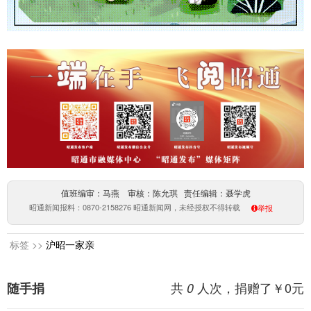
值班编审：马燕 审核：陈允琪 责任编辑：聂学虎
昭通新闻报料：0870-2158276 昭通新闻网，未经授权不得转载
举报
标签 >>
沪昭一家亲
共
人次，捐赠了￥
0
元
随手捐
0