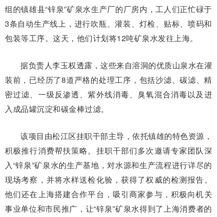
组的镇雄县“锌泉”矿泉水生产厂的厂房内，工人们正忙碌于
3条自动生产线上，进行吹瓶、灌装、灯检、贴标、喷码和
包装等工序。这天，他们计划将12吨矿泉水发往上海。
据负责人李玉权透露，这些来自溶洞的优质山泉水在灌
装前，已经历了8道严格的处理工序，包括沙滤、碳滤、精
密过滤、一级反渗透、紫外线消毒、臭氧混合消毒以及进
入成品罐沉淀和碳金棒过滤。
该项目由松江区挂职干部主导，依托镇雄的特色资源，
积极推行消费帮扶策略。挂职干部们多次邀请专家团队深
入“锌泉”矿泉水的生产基地，对水源和生产流程进行详尽的
现场考察，并将水样送检化验，获得了权威的检测报告。
他们还在上海搭建合作平台，吸引商家参与，积极向机关
事业单位和市民推广，让“锌泉”矿泉水得到了上海消费者的