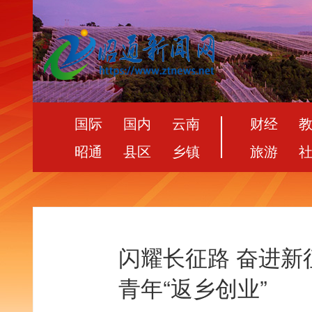
国际
国内
云南
财经
昭通
县区
乡镇
旅游
闪耀长征路 奋进新征
青年“返乡创业”