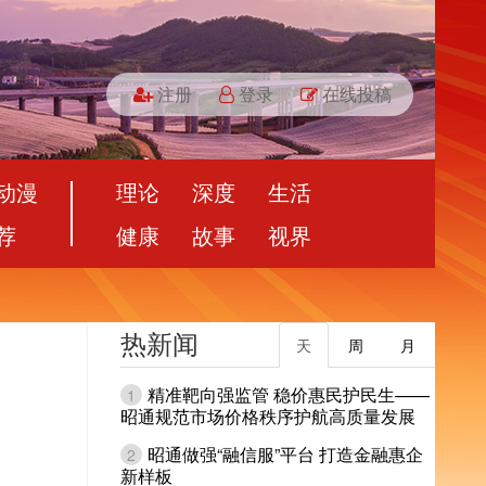
注册
登录
在线投稿
动漫
理论
深度
生活
荐
健康
故事
视界
热新闻
天
周
月
精准靶向强监管 稳价惠民护民生——
1
昭通规范市场价格秩序护航高质量发展
昭通做强“融信服”平台 打造金融惠企
2
新样板