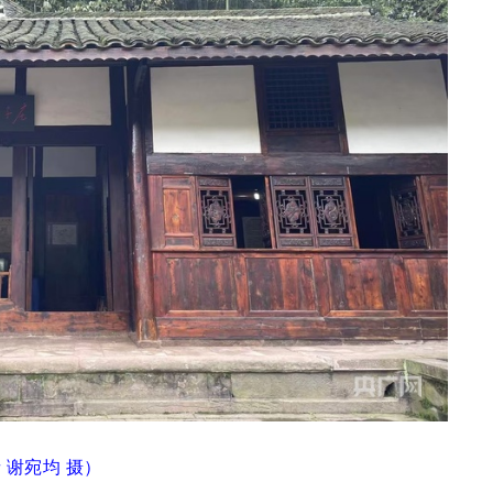
 谢宛均 摄）