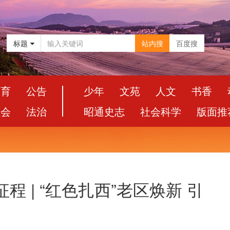
标题
站内搜
百度搜
教育
公告
少年
文苑
人文
书香
社会
法治
昭通史志
社会科学
版面推
程 | “红色扎西”老区焕新 引