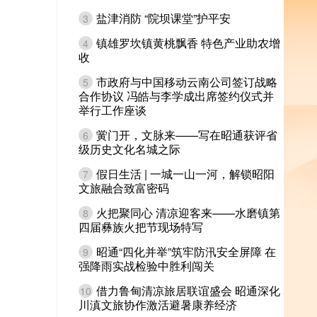
盐津消防 “院坝课堂”护平安
3
镇雄罗坎镇黄桃飘香 特色产业助农增
4
收
市政府与中国移动云南公司签订战略
5
合作协议 冯皓与李学成出席签约仪式并
举行工作座谈
黉门开，文脉来——写在昭通获评省
6
级历史文化名城之际
假日生活 | 一城一山一河，解锁昭阳
7
文旅融合致富密码
火把聚同心 清凉迎客来——水磨镇第
8
四届彝族火把节现场特写
昭通“四化并举”筑牢防汛安全屏障 在
9
强降雨实战检验中胜利闯关
借力鲁甸清凉旅居联谊盛会 昭通深化
10
川滇文旅协作激活避暑康养经济