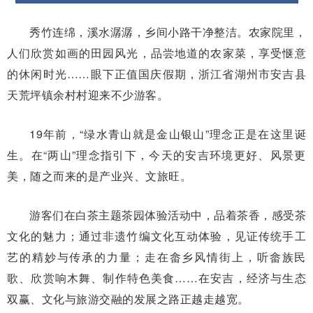
秀竹连绵，溪水潺潺，乡间小路干净整洁。农家院里，
人们欣赏如画的田园风光，品尝地道的农家菜，享受惬意
的休闲时光……眼下正值国庆假期，浙江省湖州市安吉县
天荒坪镇余村村迎来不少游客。
19年前，“绿水青山就是金山银山”理念正是在这里诞
生。在“两山”理念指引下，今天的安吉环境更好、风景更
美，随之而来的是产业兴、文旅旺。
游客们在白茶主题茶园体验活动中，品着茶香，感受茶
文化的魅力；通过非遗竹编文化互动体验，见证传统手工
艺的精妙与传承的力量；走在畲乡风情街上，听畲族民
歌、欣赏响木舞、制作特色美食……在安吉，经济与生态
双赢、文化与旅游交融的发展之路正越走越宽。