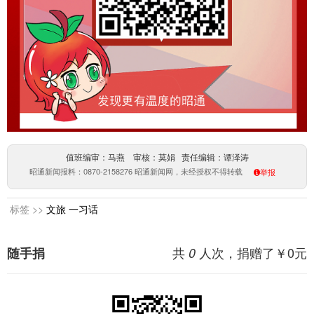
值班编审：马燕 审核：莫娟 责任编辑：谭泽涛
昭通新闻报料：0870-2158276 昭通新闻网，未经授权不得转载
举报
标签 >>
文旅
一习话
共
人次，捐赠了￥
0
元
随手捐
0