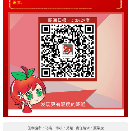
值班编审：马燕 审核：莫娟 责任编辑：聂学虎