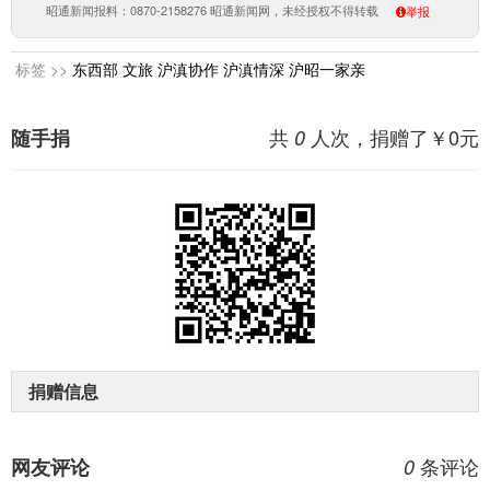
昭通新闻报料：0870-2158276 昭通新闻网，未经授权不得转载
举报
标签 >>
东西部
文旅
沪滇协作
沪滇情深
沪昭一家亲
共
人次，捐赠了￥
0
元
随手捐
0
捐赠信息
条评论
网友评论
0