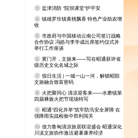
盐津消防 “院坝课堂”护平安
3
镇雄罗坎镇黄桃飘香 特色产业助农增
4
收
市政府与中国移动云南公司签订战略
5
合作协议 冯皓与李学成出席签约仪式并
举行工作座谈
黉门开，文脉来——写在昭通获评省
6
级历史文化名城之际
假日生活 | 一城一山一河，解锁昭阳
7
文旅融合致富密码
火把聚同心 清凉迎客来——水磨镇第
8
四届彝族火把节现场特写
昭通“四化并举”筑牢防汛安全屏障 在
9
强降雨实战检验中胜利闯关
借力鲁甸清凉旅居联谊盛会 昭通深化
10
川滇文旅协作激活避暑康养经济