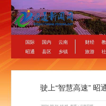
国际
国内
云南
财经
昭通
县区
乡镇
旅游
驶上“智慧高速” 
2024-09-01 16:45
来源：云南日报