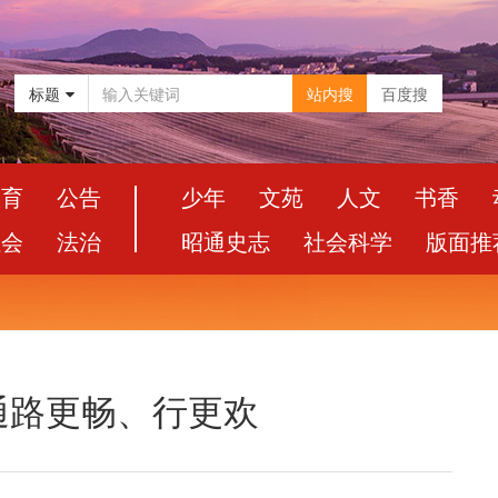
标题
站内搜
百度搜
教育
公告
少年
文苑
人文
书香
社会
法治
昭通史志
社会科学
版面推
昭通路更畅、行更欢