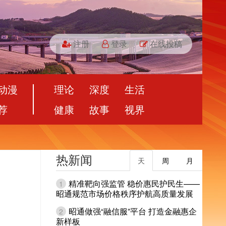
注册
登录
在线投稿
动漫
理论
深度
生活
荐
健康
故事
视界
热新闻
天
周
月
精准靶向强监管 稳价惠民护民生——
1
昭通规范市场价格秩序护航高质量发展
昭通做强“融信服”平台 打造金融惠企
2
新样板