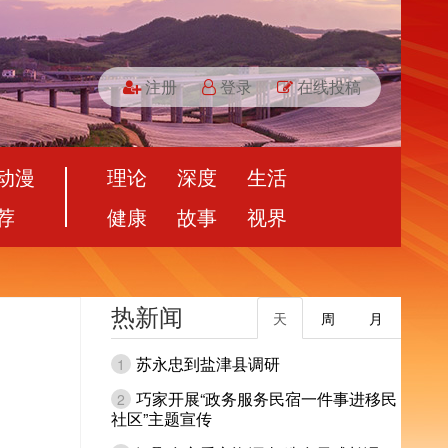
注册
登录
在线投稿
动漫
理论
深度
生活
荐
健康
故事
视界
热新闻
天
周
月
苏永忠到盐津县调研
1
巧家开展“政务服务民宿一件事进移民
2
社区”主题宣传