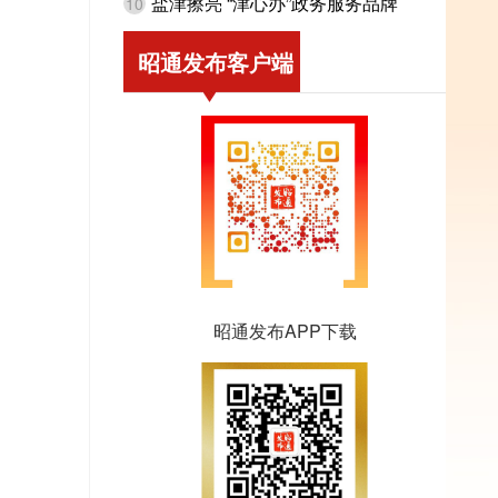
盐津擦亮 “津心办”政务服务品牌
10
昭通发布客户端
昭通发布APP下载