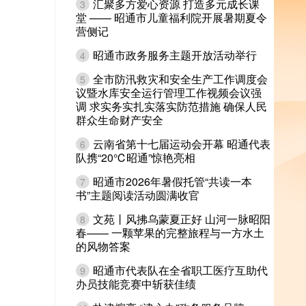
汇聚多方爱心资源 打造多元成长课
3
堂 —— 昭通市儿童福利院开展暑期夏令
营侧记
昭通市政务服务主题开放活动举行
4
全市防汛救灾和安全生产工作调度会
5
议暨水库安全运行管理工作视频会议强
调 求实务实扎实落实防范措施 确保人民
群众生命财产安全
云南省第十七届运动会开幕 昭通代表
6
队携“20℃昭通”惊艳亮相
昭通市2026年暑假托管“共读一本
7
书”主题阅读活动圆满收官
文苑丨风拂乌蒙夏正好 山河一脉昭阳
8
春—— 一颗苹果的完整旅程与一方水土
的风物答案
昭通市代表队在全省职工医疗互助代
9
办员技能竞赛中斩获佳绩