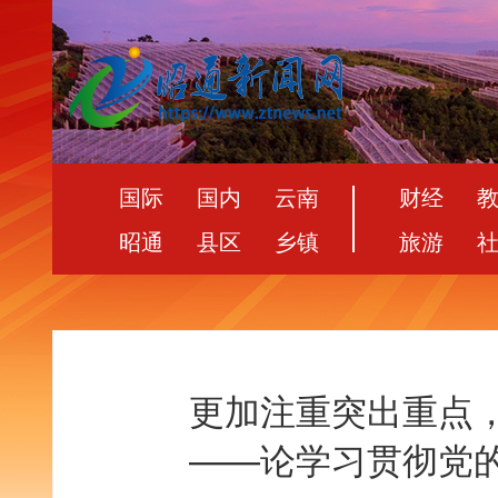
国际
国内
云南
财经
昭通
县区
乡镇
旅游
更加注重突出重点
——论学习贯彻党