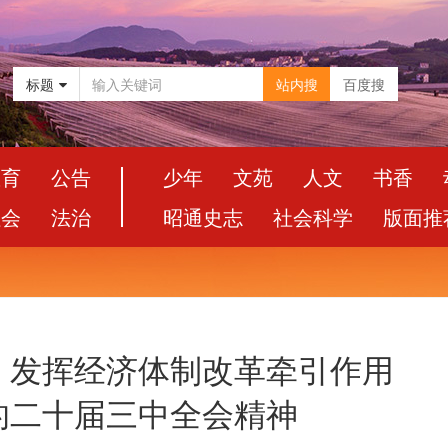
标题
站内搜
百度搜
教育
公告
少年
文苑
人文
书香
社会
法治
昭通史志
社会科学
版面推
，发挥经济体制改革牵引作用
的二十届三中全会精神