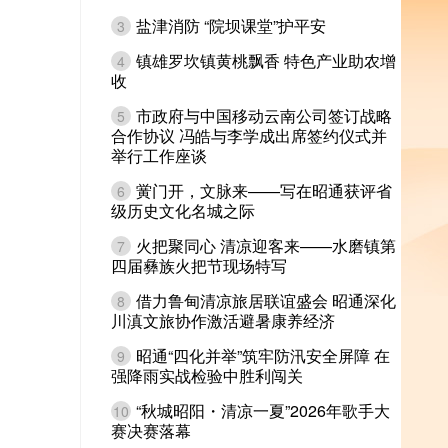
盐津消防 “院坝课堂”护平安
3
镇雄罗坎镇黄桃飘香 特色产业助农增
4
收
市政府与中国移动云南公司签订战略
5
合作协议 冯皓与李学成出席签约仪式并
举行工作座谈
黉门开，文脉来——写在昭通获评省
6
级历史文化名城之际
火把聚同心 清凉迎客来——水磨镇第
7
四届彝族火把节现场特写
借力鲁甸清凉旅居联谊盛会 昭通深化
8
川滇文旅协作激活避暑康养经济
昭通“四化并举”筑牢防汛安全屏障 在
9
强降雨实战检验中胜利闯关
“秋城昭阳・清凉一夏”2026年歌手大
10
赛决赛落幕