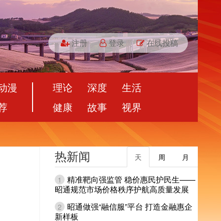
注册
登录
在线投稿
动漫
理论
深度
生活
荐
健康
故事
视界
热新闻
天
周
月
精准靶向强监管 稳价惠民护民生——
1
昭通规范市场价格秩序护航高质量发展
昭通做强“融信服”平台 打造金融惠企
2
新样板