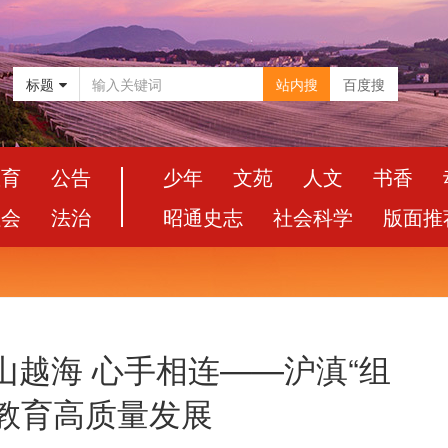
标题
站内搜
百度搜
教育
公告
少年
文苑
人文
书香
社会
法治
昭通史志
社会科学
版面推
山越海 心手相连——沪滇“组
教育高质量发展