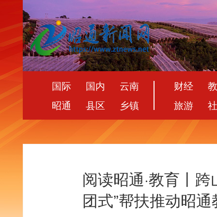
国际
国内
云南
财经
昭通
县区
乡镇
旅游
阅读昭通·教育丨跨
团式”帮扶推动昭通