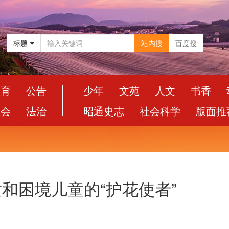
标题
站内搜
百度搜
教育
公告
少年
文苑
人文
书香
社会
法治
昭通史志
社会科学
版面推
童和困境儿童的“护花使者”