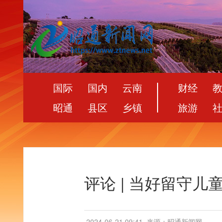
国际
国内
云南
财经
昭通
县区
乡镇
旅游
评论 | 当好留守儿
2024-06-21 09:41
来源：昭通新闻网