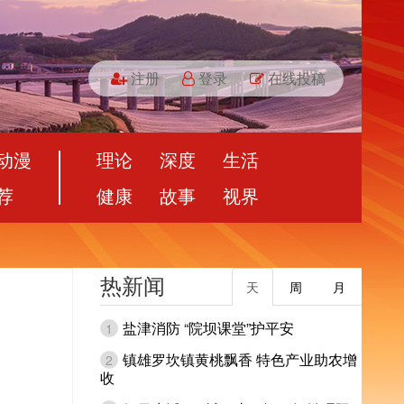
注册
登录
在线投稿
动漫
理论
深度
生活
荐
健康
故事
视界
热新闻
天
周
月
盐津消防 “院坝课堂”护平安
1
镇雄罗坎镇黄桃飘香 特色产业助农增
2
收