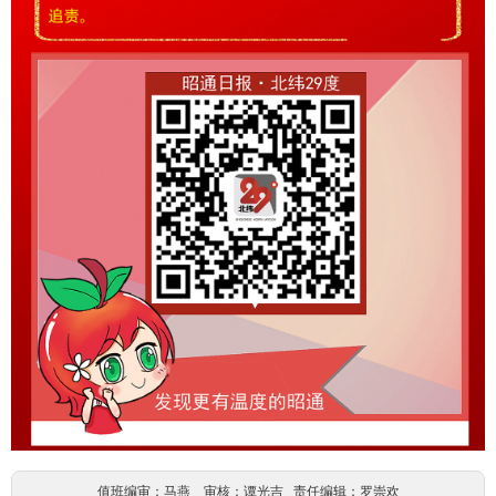
值班编审：马燕 审核：谭光吉 责任编辑：罗崇欢