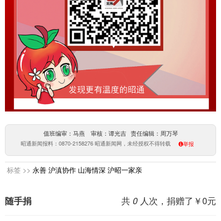
值班编审：马燕 审核：谭光吉 责任编辑：周万琴
昭通新闻报料：0870-2158276 昭通新闻网，未经授权不得转载
举报
标签 >>
永善
沪滇协作
山海情深
沪昭一家亲
共
人次，捐赠了￥
0
元
随手捐
0