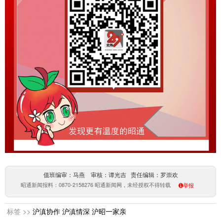
值班编审：马燕 审核：谭光吉 责任编辑：罗崇欢
昭通新闻报料：0870-2158276 昭通新闻网，未经授权不得转载
举报
标签 >>
沪滇协作
沪滇情深
沪昭一家亲