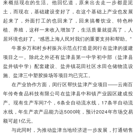
来概括现在的生活。他回忆道，原来出去走一步都是泥
土，而现在，基础建设变好了，在这个基础上产业也发展
起来了，外面打工的也回来了，回来搞餐饮业、特色种
植、养殖，这样一来收入增加了，生活质量就提高了，人
居环境也好了。“感恩上海人民对我们的重要支持和帮助。”
牛寨乡万和村乡村振兴示范点打造是闵行在盐津的援建
项目之一。除此之外还有盐津县第一中学初中部（盐津县
盐井镇中学）配套建设、盐井镇花田社区水田仓储物流设
施、盐津三中塑胶操场等项目均已完工。
在产业协作方面，闵行区帮扶盐津产业项目——云南百
年传奇食品科技有限公司在盐津县中和镇产业园区建成投
产。现有生产车间7个，6条全自动流水线，17条半自动流
水线，年生产农产品能力达5000吨，预计2024年市场交易
额可超1亿元。
与此同时，为推动盐津当地经济进一步发展，打通销售