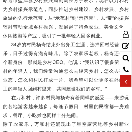
昭通市盐津县乡村振兴局副局长方宇表示，现在以万和村
为乡村振兴示范点，同步推进乡村建设、乡村发展、乡村
旅游的先行示范带，从“示范村”到“示范带”，以“带”的振兴
辐射带动全域乡村振兴，发展起了特色农业、美食文化、
休闲旅游等产业，吸引了一批年轻人回乡创业。
34岁的村民杨奇结束外出务工生涯，选择回村经营农家
乐，日子过得有滋有味儿。除了农家乐老板，杨奇还有一
个新身份，那就是乡村CEO。他说：“我认识了很多留在乡
村的年轻人，我们经常沟通怎么去经营乡村，怎么去布局
业态，怎么和村民打成一片。我希望可以让更多在外面务
工的年轻人回到村里来，共同建设我们的乡村。”
在万和村，许多村民与杨奇有着同样的感受——来游玩
的各地游客越来越多，每逢节假日，村里的民宿都一房难
求，餐厅、小吃摊也同样十分热闹。
除了农家乐，万和村还涌现出了星空露营地等乡村新业