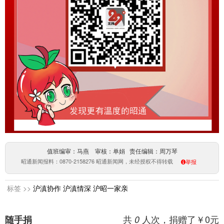
值班编审：马燕 审核：单娟 责任编辑：周万琴
昭通新闻报料：0870-2158276 昭通新闻网，未经授权不得转载
举报
标签 >>
沪滇协作
沪滇情深
沪昭一家亲
共
人次，捐赠了￥
0
元
随手捐
0