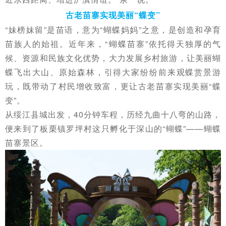
古老苗寨实现美丽“蝶变”
“妹榜妹留”是苗语，意为“蝴蝶妈妈”之意，是创造和孕育
苗族人的始祖。近年来，“蝴蝶苗寨”依托得天独厚的气
候、资源和民族文化优势，大力发展乡村旅游，让美丽蝴
蝶飞出大山、原始森林，引得大家纷纷前来观蝶赏景游
玩，既带动了村民增收致富，更让古老苗寨实现美丽“蝶
变”。
从绥江县城出发，40分钟车程，历经九曲十八弯的山路，
便来到了板栗镇罗坪村这只孵化于深山的“蝴蝶”——蝴蝶
苗寨景区。