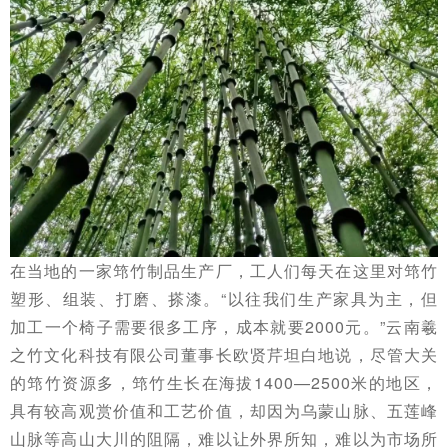
在当地的一家筇竹制品生产厂，工人们每天在这里对筇竹
塑形、组装、打磨、搽漆。“以往我们生产家具为主，但
加工一个椅子需要很多工序，成本就要2000元。”云南羲
之竹文化科技有限公司董事长欧贤芹坦白地说，尽管大关
的筇竹资源多，筇竹生长在海拔1400—2500米的地区，
具有较高观赏价值和工艺价值，却因为乌蒙山脉、五莲峰
山脉等高山大川的阻隔，难以让外界所知，难以为市场所