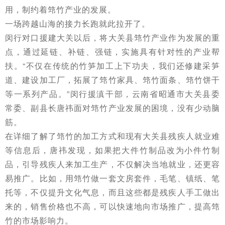
用，制约着筇竹产业的发展。
一场跨越山海的接力长跑就此拉开了。
闵行对口援建大关以后，将大关县筇竹产业作为发展的重
点，通过延链、补链、强链，实施具有针对性的产业帮
扶。“不仅在传统的竹笋加工上下功夫，我们还修建采笋
道、建设加工厂，拓展了筇竹家具、筇竹面条、筇竹饼干
等一系列产品。”闵行援滇干部，云南省昭通市大关县委
常委、副县长唐祎面对筇竹产业发展的困境，没有少动脑
筋。
在详细了解了筇竹的加工方式和现有大关县残疾人就业难
等信息后，唐祎发现，如果把大件竹制品改为小件竹制
品，引导残疾人来加工生产，不仅解决当地就业，还更容
易推广。比如，用筇竹做一套文房套件，毛笔、
镇纸
、笔
托等，不仅提升文化气息，而且这些都是残疾人手工做出
来的，销售价格也不高，可以快速地向市场推广，提高筇
竹的市场影响力。