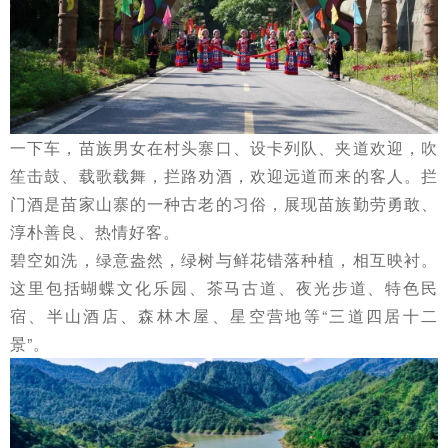
一下车，苗族男女在村头寨口、设卡列队、夹道欢迎，吹
笙击鼓、载歌载舞，拦路劝酒，欢迎远道而来的客人。拦
门酒是苗家山寨的一种古老的习俗，展现苗族勤劳勇敢、
淳朴善良、热情好客。
碧空如洗，绿意盎然，绿树与鲜花错落种植，相互映衬。
这里包括蝴蝶文化乐园、茶马古道、夜光步道、特色民
宿、半山酒店、森林木屋、星空营地等“三道四居十二
景”。