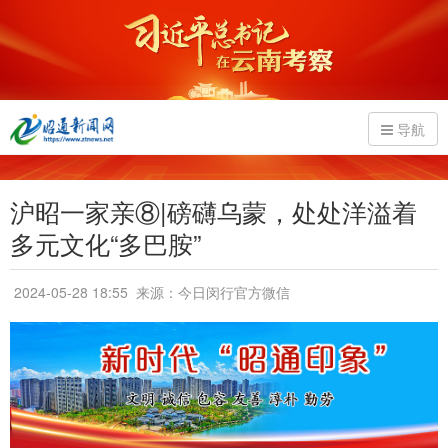
导航
沪昭一家亲⑧|磅礴乌蒙，处处洋溢着
多元文化“多巴胺”
2024-05-28 18:55
来源：今日闵行官方微信