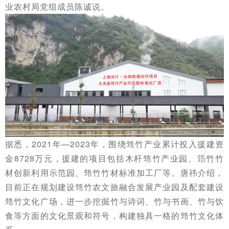
业农村局党组成员陈诚说。
据悉，2021年—2023年，围绕筇竹产业累计投入援建资
金8728万元，援建的项目包括木杆筇竹产业园、笻竹竹
材创新利用示范园、筇竹竹材标准加工厂等。唐祎介绍，
目前正在规划建设筇竹农文旅融合发展产业园及配套建设
筇竹文化广场，进一步挖掘竹与诗词、竹与书画、竹与饮
食等方面的文化景观和符号，构建独具一格的筇竹文化体