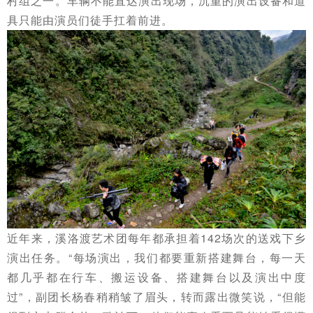
村组之一。车辆不能直达演出现场，沉重的演出设备和道
具只能由演员们徒手扛着前进。
近年来，溪洛渡艺术团每年都承担着142场次的送戏下乡
演出任务。“每场演出，我们都要重新搭建舞台，每一天
都几乎都在行车、搬运设备、搭建舞台以及演出中度
过”，副团长杨春稍稍皱了眉头，转而露出微笑说，“但能