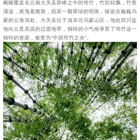
蜿蜒覆盖在云南大关县群峰之中的筇竹，竹韵轻飘，竹香
满溢，摇曳着雅致，宛若一颗翠绿的明珠，镶嵌在巍巍乌
蒙的云海深处。大关县位于滇东北乌蒙山区，地处四川盆
地向云贵高原的过渡地带，独特的小气候孕育了筇竹这一
独特的资源，被誉为“中国筇竹之乡”。