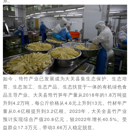
系。
如今，筇竹产业已发展成为大关县集生态保护、生态培
育、生态加工、生态产品、生态扶贫于一体的有机绿色食
品主导产业。
大关县筇竹笋年产量
从2018年的1.8万吨提
升到4.2万吨，每公斤价格从4.6元上升到13元。竹材年产
量从0.4亿根提升到3.2亿根。
2023年，大关全县竹产业
预计实现综合产值20.8亿元，较2022年增长40.5%。受
益群众17.3万元，带动3.66万人稳定脱贫。