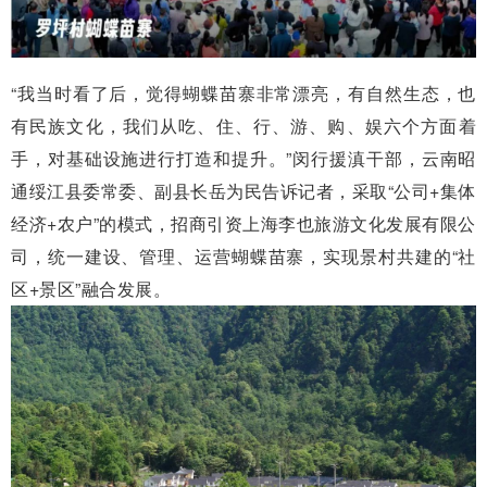
“我当时看了后，觉得蝴蝶苗寨非常漂亮，有自然生态，也
有民族文化，我们从吃、住、行、游、购、娱六个方面着
手，对基础设施进行打造和提升。”闵行援滇干部，云南昭
通绥江县委常委、副县长岳为民告诉记者，采取“公司+集体
经济+农户”的模式，招商引资上海李也旅游文化发展有限公
司，统一建设、管理、运营蝴蝶苗寨，实现景村共建的“社
区+景区”融合发展。