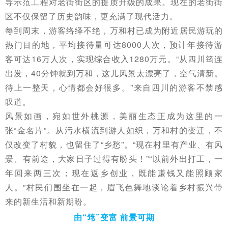
导示范工程对老街街区的提质升级的成果。现在的老街街
区不仅保留了历史韵味，更充满了现代活力。
每到周末，游客络绎不绝，万和村已成为附近居民游玩的
热门目的地，
平均接待量可达8000人次，预计年接待游
客可达16万人次，实现综合收入1280万元。
“
从四川筠连
出发，40分钟就到万和，这儿风景
太漂亮了，空气清新。
待上一整天，心情都会好很多。”来自四川的游客不禁感
叹道。
风景如画，宛如世外桃源，美丽生态正成为这里的一
张“金名片”。从污水横流到游人如织，万和村的变迁，不
仅改变了村貌，也留住了“乡愁”。“现在村里有产业、有风
景、有前途，大家日子过得有盼头！”“以前外出打工，一
年回来两三次；现在返乡创业，既能赚钱又能照顾家
人。”村民们围坐在一起，眉飞色舞地谈论着乡村振兴带
来的新生活和新期盼。
由“筇”变富 前景可期