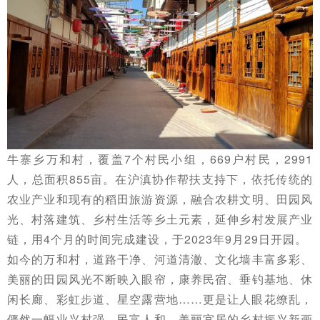
牛寨乡万和村，覆盖7个村民小组，669户村民，2991
人，总面积855亩。在沪滇协作帮扶支持下，依托传统的
农业产业和现有的稻田旅游资源，融合农耕文明、田园风
光、村落建筑、乡村生活等乡土元素，延伸乡村发展产业
链，用4个月的时间完成建设，于2023年9月29日开园。
如今的万和村，道路干净、河道清澈、文化墙丰富多彩、
美丽的田园风光不断映入眼帘，康养民宿、垂钓基地、休
闲长廊、彩虹步道、星空露营地……更是让人眼花缭乱，
俨然一幅业兴村强、民富人和、美丽宜居的乡村振兴新画