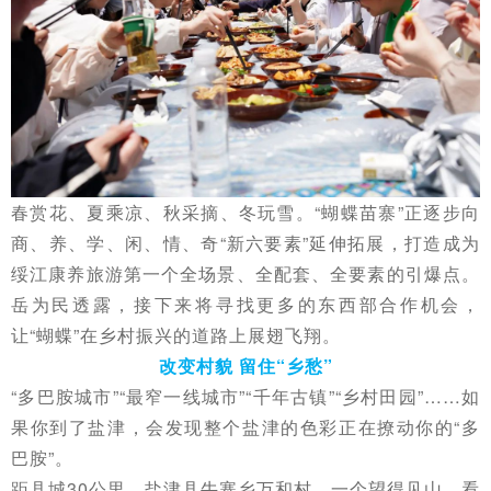
春赏花、夏乘凉、秋采摘、冬玩雪。“蝴蝶苗寨”正逐步向
商、养、学、闲、情、奇“新六要素”延伸拓展，打造成为
绥江康养旅游第一个全场景、全配套、全要素的引爆点。
岳为民透露，接下来将寻找更多的东西部合作机会，
让“蝴蝶”在乡村振兴的道路上展翅飞翔。
改变村貌 留住“乡愁”
“多巴胺城市”“最窄一线城市”“千年古镇”“乡村田园”……如
果你到了盐津，会发现整个盐津的色彩正在撩动你的“多
巴胺”。
距县城30公里，盐津县牛寨乡万和村，一个望得见山、看