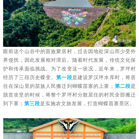
眼前这个山谷中的苗族聚居村，过去因地处深山而少受外
界侵扰，因此发展相对滞后。随着时代发展，传统文化保
护和传承面临挑战。为了改变这一状况，近年来，罗坪村
经历了三段历史蝶变。
第一段
是建设罗汉坪水库时，将居
住在深山里的苗族人民搬迁到蝴蝶苗寨的上寨；
第二段
是
脱贫攻坚的时候，将整个罗坪村分散居住的村民全部搬迁
到下寨；
第三段
是实施农文旅发展，打造蝴蝶苗寨景区。