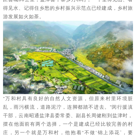
得见水、记得住乡愁的乡村振兴示范
点
已经建成，乡村旅
游发展如火如荼。
“万和村具有良好的自然人文资源，但原来村里环境脏
乱，雨污横流，道路泥泞，连脚都踏不进去。”闵行援滇
干部，云南昭通盐津县委常委、副县长周健刚到盐津时，
摆在他面前有两个选择，一个是建成已经比较完善的村
庄，另一个就是万和村，他抱着“不做‘锦上添花’，要