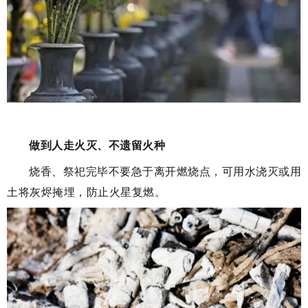
做到人走火灭、不遗留火种
烧香、祭祀完毕不要急于离开燃烧点，可用水浇灭或用
土将灰烬掩埋，防止火星复燃。