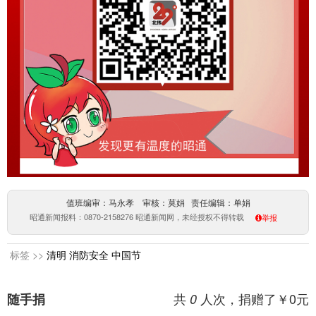
值班编审：马永孝 审核：莫娟 责任编辑：单娟
昭通新闻报料：0870-2158276 昭通新闻网，未经授权不得转载
举报
标签 >>
清明
消防安全
中国节
共
人次，捐赠了￥
0
元
随手捐
0