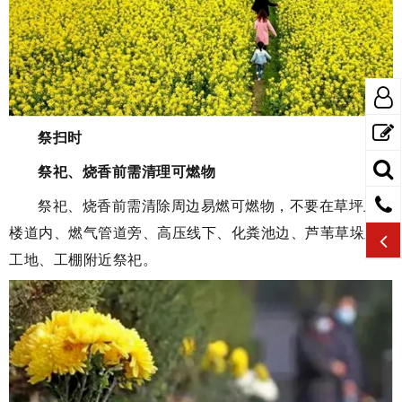
祭扫时
祭祀、烧香前需清理可燃物
祭祀、烧香前需清除周边易燃可燃物，不要在草坪上、
楼道内、燃气管道旁、高压线下、化粪池边、芦苇草垛及
工地、工棚附近祭祀。