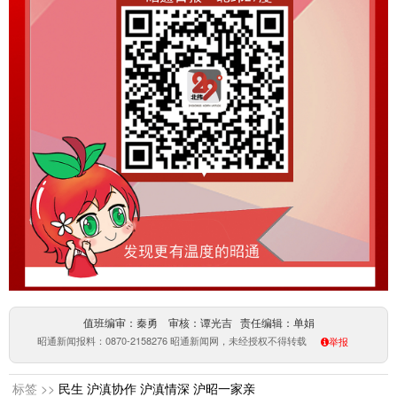
值班编审：秦勇 审核：谭光吉 责任编辑：单娟
昭通新闻报料：0870-2158276 昭通新闻网，未经授权不得转载
举报
标签 >>
民生
沪滇协作
沪滇情深
沪昭一家亲