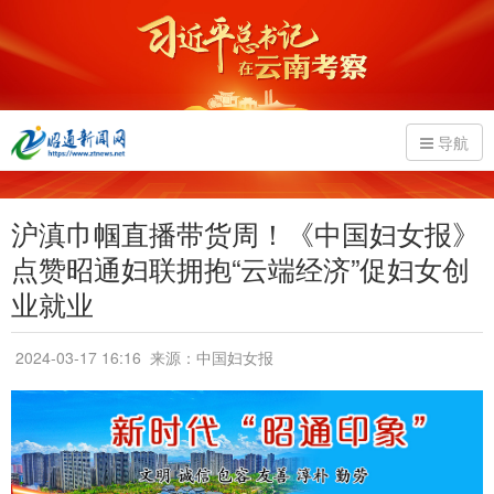
导航
沪滇巾帼直播带货周！《中国妇女报》
点赞昭通妇联拥抱“云端经济”促妇女创
业就业
2024-03-17 16:16
来源：中国妇女报