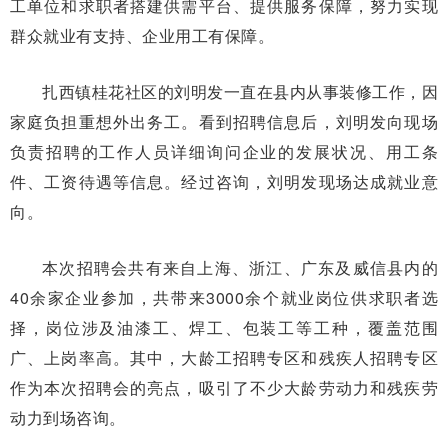
工单位和求职者
搭建供需平台、提供服务保障，努
力实现
群众就业有支持、企业用
工有保障。
扎西镇桂花社区的刘明发一
直在县内从事装修工作，因
家庭负
担重想外出务工。看到招聘信息
后，刘明发向现场
负责招聘的工作
人员详细询问企业的发展状况、用
工条
件、工资待遇等信息。经过咨
询，刘明发现场达成就业意
向。
本次招聘会共有来自上海、
浙江、广东及威信县内的
40余家
企业参加，共带来3000余个就业
岗位供求职者选
择，岗位涉及油
漆工、焊工、包装工等工种，覆盖
范围
广、上岗率高。其中，大龄
工招聘专区和残疾人招聘专区
作为本次招聘会的亮点，吸引了
不少大龄劳动力和残疾劳
动力
到场咨询。