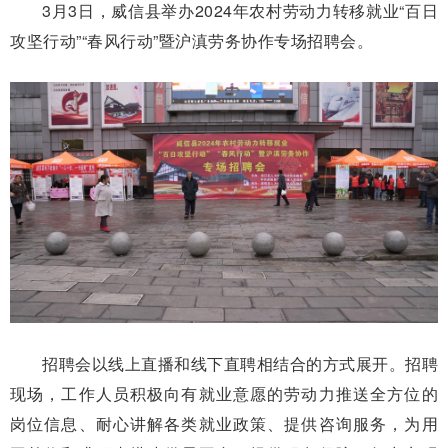
3月3日，威信县举办2024年
农村劳动力转移就业“百日
攻坚行
动”“春风行动”暨沪滇劳务协作
专场招聘会。
招聘会以线上直播和线下直
聘相结合的方式展开。招聘
现
场，工作人员积极向有就业意愿
的劳动力推送全方位的
岗位信
息、耐心讲解各类就业政策、提供
咨询服务，为用