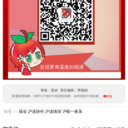
审核：莫娟 责任编辑：李丽娟
昭通新闻报料：0870-2158276 昭通新闻网，未经授权不得转载
举报
标签 >>
就业
沪滇协作
沪滇情深
沪昭一家亲