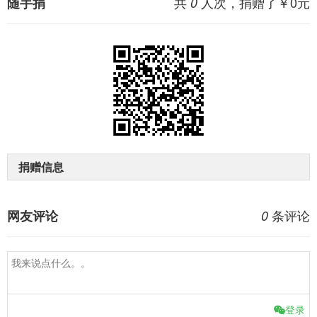
共
人次，捐赠了￥
0
元
随手捐
0
捐赠信息
条评论
网友评论
0
登录