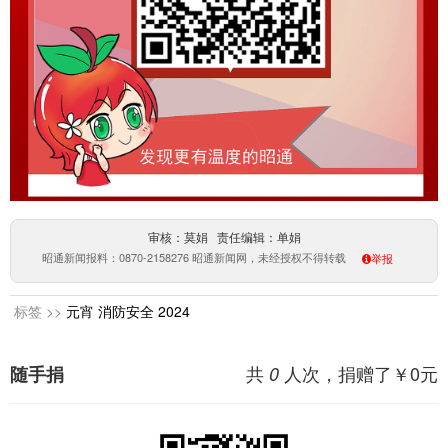
审核：莫娟 责任编辑：单娟
昭通新闻报料：0870-2158276 昭通新闻网，未经授权不得转载
举报
标签 >>
元宵
消防安全
2024
共
人次，捐赠了￥
0
元
随手捐
0