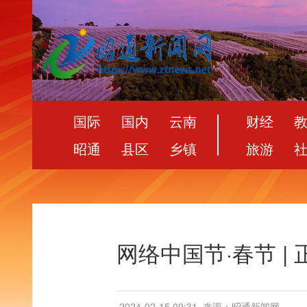
国际
国内
云南
财经
昭通
县区
乡镇
旅游
网络中国节·春节 |
2024-02-15 09:31
来源：昭通新闻网