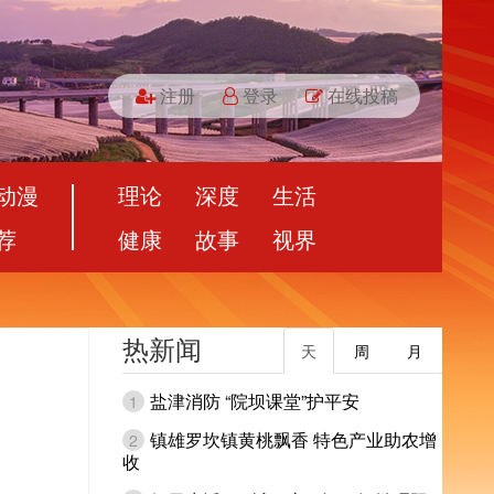
注册
登录
在线投稿
动漫
理论
深度
生活
荐
健康
故事
视界
热新闻
天
周
月
盐津消防 “院坝课堂”护平安
1
镇雄罗坎镇黄桃飘香 特色产业助农增
2
收