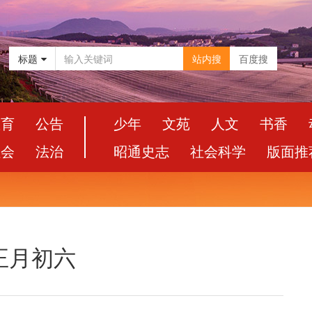
标题
站内搜
百度搜
教育
公告
少年
文苑
人文
书香
社会
法治
昭通史志
社会科学
版面推
 正月初六