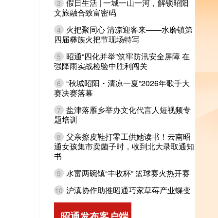
假日生活 | 一城一山一河，解锁昭阳
3
文旅融合致富密码
火把聚同心 清凉迎客来——水磨镇第
4
四届彝族火把节现场特写
昭通“四化并举”筑牢防汛安全屏障 在
5
强降雨实战检验中胜利闯关
“秋城昭阳・清凉一夏”2026年歌手大
6
赛决赛落幕
盐津落雁乡举办文化代言人短视频专
7
题培训
父亲擦皮鞋打零工供她读书！云南昭
8
通女孩集市卖菌子时，收到北大录取通知
书
水富两碗镇“丰收杯” 篮球赛火热开赛
9
沪滇协作助推昭通巧家草莓产业蝶变
10
昭通发布客户端