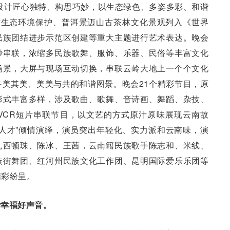
目设计匠心独特、构思巧妙，以生态绿色、多姿多彩、和谐
对生态环境保护、普洱景迈山古茶林文化景观列入《世界
民族团结进步示范区创建等重大主题进行艺术表达。晚会
妙串联，浓缩多民族歌舞、服饰、乐器、民俗等丰富文化
场景，大屏与现场互动切换，串联云岭大地上一个个文化
美其美、美美与共的和谐图景。晚会21个精彩节目，原
形式丰富多样，涉及歌曲、歌舞、音诗画、舞蹈、杂技、
VCR短片串联节目，以文艺的方式原汁原味展现云南故
人才”倾情演绎，演员突出年轻化、实力派和云南味，演
扎西顿珠、陈冰、王茜，云南籍民族歌手陈志和、米线、
族街舞团、红河州民族文化工作团、昆明国际爱乐乐团等
精彩纷呈。
谐幸福好声音。