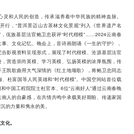
心灵和人民的创造，传承滋养着中华民族的精神血脉。
式开行，“普洱景迈山古茶林文化景观”列入《世界遗产名
，佤族基层法官鲍卫忠获评“时代楷模”……2024云南春
大事、文化记忆。晚会上，音诗画朗诵《一生的守护》，
配合影视资料呈现形式，展现了时代楷模、沧源基层法官
迹，营造崇尚英模、学习英模、弘扬英模的浓厚氛围，传
手王凯歌曲用大气深情的《红土地颂歌》，将鲍卫忠同志
、杜富国等人民英雄和“时代楷模”。中国空间站首位载
和中国工程院院士杜官本、6位“云南好人”通过云南春晚
云南人的自豪感，在共情共鸣中承载美好期盼、传递家国
深沉的力量和隽永的美。
统文化。