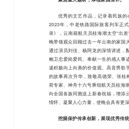
优秀的文艺作品，记录着民族的
2023年，中老铁路国际旅客列车正
录》，云南籍航天员桂海潮太空“出差”
晚带领观众回顾过去一年云南的家国
通过演员刘佳、杨阿龙的深情讲述，
鲍卫忠爱岗爱民、奉献一生的感人事
递积极向上向善的价值观。高音男歌
的故事再次升华，致敬高德荣、张桂梅
荷专家、神舟十六号乘组航天员桂海潮
向全国各族同胞送上新春祝福，增添
情怀、凝聚人心力量，使晚会具有更
挖掘保护传承创新，展现优秀传