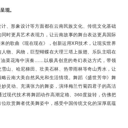
彩呈现。
设计、形象设计等方面都在云南民族文化、传统文化基础
的同时更具艺术表现力，让云南故事的舞台表达更具国际
来的歌曲《现在现在》，创新运用XR技术，让现实世界
南人物、风物，巨型蝴蝶在大理三塔上振翅、乐队主唱在
亩油菜花海中演奏……以极具创意的奇幻表达方式，带领
龙雪山、哈尼梯田、壮美石林、热带雨林等奇山秀水，让
领略云南大美自然风光和生活情境。舞蹈《盛世芳华》舞
曼妙灵动、充满张力的舞姿，演绎梅兰竹菊四君子的高洁
过现代技术将舞蹈动作高潮定格、360度旋转，仿佛把
方位欣赏舞者优美舞姿中，感受中国传统文化的深厚底蕴