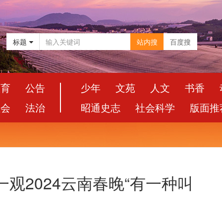
标题
站内搜
百度搜
教育
公告
少年
文苑
人文
书香
社会
法治
昭通史志
社会科学
版面推
观2024云南春晚“有一种叫