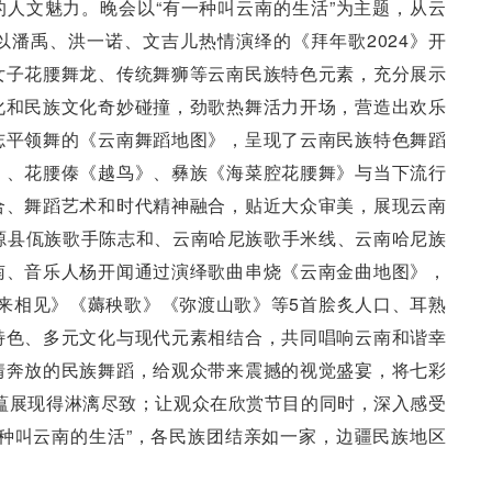
人文魅力。晚会以“有一种叫云南的生活”为主题，从云
潘禹、洪一诺、文吉儿热情演绎的《拜年歌2024》开
女子花腰舞龙、传统舞狮等云南民族特色元素，充分展示
化和民族文化奇妙碰撞，劲歌热舞活力开场，营造出欢乐
志平领舞的《云南舞蹈地图》，呈现了云南民族特色舞蹈
》、花腰傣《越鸟》、彝族《海菜腔花腰舞》与当下流行
合、舞蹈艺术和时代精神融合，贴近大众审美，展现云南
源县佤族歌手陈志和、云南哈尼族歌手米线、云南哈尼族
南、音乐人杨开闻通过演绎歌曲串烧《云南金曲地图》，
来相见》《薅秧歌》《弥渡山歌》等5首脍炙人口、耳熟
特色、多元文化与现代元素相结合，共同唱响云南和谐幸
情奔放的民族舞蹈，给观众带来震撼的视觉盛宴，将七彩
厚底蕴展现得淋漓尽致；让观众在欣赏节目的同时，深入感受
种叫云南的生活”，各民族团结亲如一家，边疆民族地区