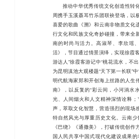
推动中华优秀传统文化创造性转
周携手玉溪聂耳竹乐团联袂登场，以
喜爱的歌曲《溯》和云南非物质文化
行文化和民族文化奇妙碰撞，带来全
南的时尚与活力。高淑琴、李欣瑶
活》，节目通过情景演绎，实现徐霞客
游达人”徐霞客游记中“桃花流水，不
为昆明滇池大观楼题“天下第一长联”
明代航海家郑和开创海上丝路的人生
南》，以反复的“彩云间，小河淌水
光、人间烟火和人文精神深情诠释；
声，萃取文化智慧，营造强烈的现场
特自然风光与厚重历史文化。云南少
《巴绕》《通撒美》，打破传统创作
国人民共享中国式现代化建设成果的