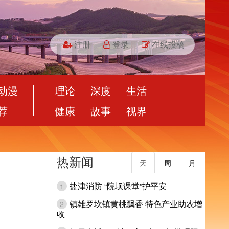
注册
登录
在线投稿
动漫
理论
深度
生活
荐
健康
故事
视界
热新闻
天
周
月
盐津消防 “院坝课堂”护平安
1
镇雄罗坎镇黄桃飘香 特色产业助农增
2
收