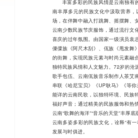
丰富多彩的民族风情是云南独有的
南丰厚多元的民族文化中汲取营养，以
场，在伴舞中融入打跳舞、摇摆舞、
云南少数民族节庆服饰，通过流行文
喜庆的过年氛围。由国家一级演员袁
傈僳族《阿尺木刮》、佤族《甩发舞
的街舞，实现民族元素与时尚元素融
独特民族风情和人文魅力。72岁的沧
歌手包伍、云南佤族音乐制作人茶艾
串联《哈尼宝贝》《UP耿马》《等你
能详的云南民歌，以独特环境、民族
福好声音；通过精美的民族服饰和热
云南“歌舞的海洋”“音乐的天堂”丰
云南多姿多彩的民族文化，诠释“有一
发展与时俱进。