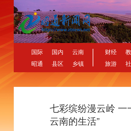
国际
国内
云南
财经
昭通
县区
乡镇
旅游
七彩缤纷漫云岭 一一
云南的生活”