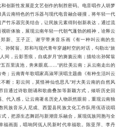
化和创新性发展是文艺创作的制胜密码。电音唱作人胡梦
极具云南特色的竹乐器与现代电音融合碰撞，将年轻一代
遗产竹乐器完美结合，让民族元素得到创新表达，通过流
新视听体验，展现云南年轻一代朝气蓬勃的精神，诠释云
、郑新、王子正、谢宇带来音乐画《有一种叫云南的生
、孙髯翁、郑和与现代青年穿越时空的对话，勾勒出“旅
出人间，云影苔痕，自成岁月”的旖旎云南；描绘出孙髯翁
中“五百里滇池，奔来眼底……”的壮美云南；从云南走出的
传奇；云南青年歌唱家高淑琴演唱主题曲《有种生活叫云
水不断；彩云间，莫怪神仙也思凡”对大美云南的自然风
节目通过诗歌朗诵和歌曲叠加等新颖方式，倾听历史回
感、代入感，让云南著名历史人物跃然眼前，重现云南独
数民族音乐人尼成、西盟县民族文化工作队用佤语说唱
方式，把原生态舞蹈与新潮音乐融合，展现佤族同胞与全
幸福画面，唱响阿佤人民新时代幸福歌。陈亚萍、李丹