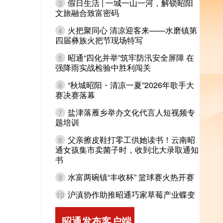
假日生活 | 一城一山一河，解锁昭阳
3
文旅融合致富密码
火把聚同心 清凉迎客来——水磨镇第
4
四届彝族火把节现场特写
昭通“四化并举”筑牢防汛安全屏障 在
5
强降雨实战检验中胜利闯关
“秋城昭阳・清凉一夏”2026年歌手大
6
赛决赛落幕
盐津落雁乡举办文化代言人短视频专
7
题培训
父亲擦皮鞋打零工供她读书！云南昭
8
通女孩集市卖菌子时，收到北大录取通知
书
水富两碗镇“丰收杯” 篮球赛火热开赛
9
沪滇协作助推昭通巧家草莓产业蝶变
10
昭通发布客户端