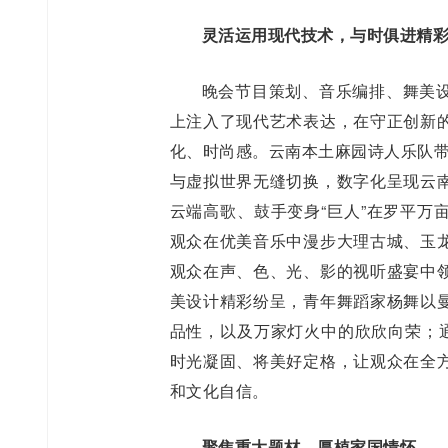
灵活运用现代技术，与时俱进精
晚会节目策划、音乐编排、舞美
上注入了现代艺术表达，在守正创新
化、时尚感。云南本土麻园诗人乐队带
与虚拟世界无缝切换，数字化呈现云
云端高歌、鼓手变身“巨人”在罗平万
观众在优美音乐中漫步大理古城、玉
观众在声、色、光、影的视听盛宴中
美设计精彩纷呈，青年舞蹈家杨舞以
品性，以及万家灯火中的欣欣向荣；通
时光凝固、将美好定格，让观众在全
和文化自信。
聚焦重大题材，厚植家国情怀。