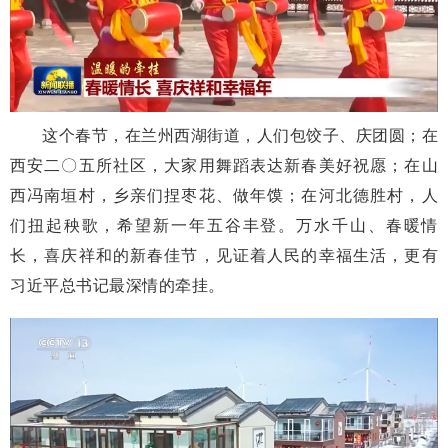
这个春节，在兰州西湖街道，人们包饺子、庆团圆；在
西安二〇五所社区，大家用舞蹈表达新春美好祝愿；在山
西冯南垣村，乡亲们捏枣花、做年馍；在河北德胜村，人
们扭起秧歌，希望新一年五谷丰登。万水千山、春暖情
长，喜庆祥和的新春佳节，见证着人民的幸福生活，更有
习近平总书记最深情的牵挂。