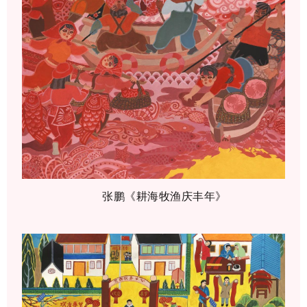
张鹏《耕海牧渔庆丰年》