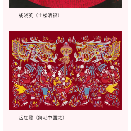
杨晓英《土楼晒福》
岳红霞《舞动中国龙》