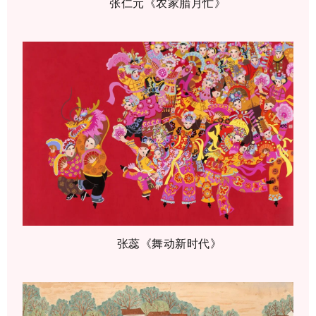
张仁元《农家腊月忙》
张蕊《舞动新时代》