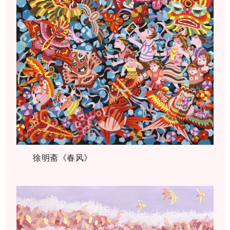
徐明斋《春风》