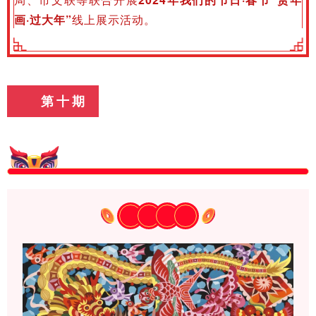
画·过大年”
线上展示活动。
第十期
春
节
快
乐