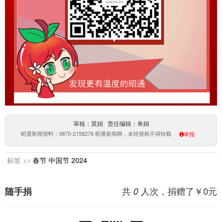
审核：莫娟 责任编辑：单娟
昭通新闻报料：0870-2158276 昭通新闻网，未经授权不得转载
举报
标签 >>
春节
中国节
2024
共
人次，捐赠了￥
0
元
随手捐
0