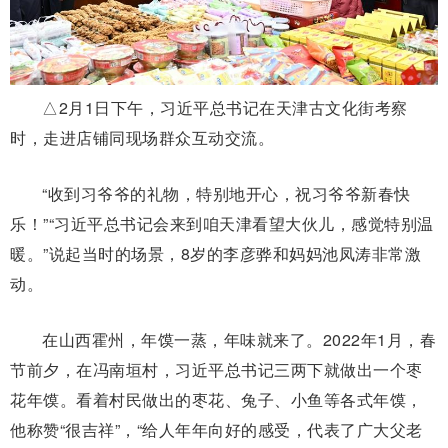
△2月1日下午，习近平总书记在天津古文化街考察
时，走进店铺同现场群众互动交流。
“收到习爷爷的礼物，特别地开心，祝习爷爷新春快
乐！”“习近平总书记会来到咱天津看望大伙儿，感觉特别温
暖。”说起当时的场景，8岁的李彦骅和妈妈池凤涛非常激
动。
在山西霍州，年馍一蒸，年味就来了。2022年1月，春
节前夕，在冯南垣村，习近平总书记三两下就做出一个枣
花年馍。看着村民做出的枣花、兔子、小鱼等各式年馍，
他称赞“很吉祥”，“给人年年向好的感受，代表了广大父老