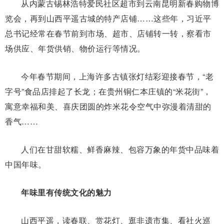
从内蒙古锡林浩特爱民社区超市到云南昆明新春购物博
览会，再到山西平遥古城的特产店铺……这些年，习近平
总书记经常在春节前到市场、超市、店铺转一转，察看市
场供应、年货供销、物价运行等情况。
今年春节期间，上海许多古镇张灯结彩迎接春节，“老
字号”食品店排起了长龙；在贵州铜仁本庄镇的“米花街”，
寓意幸福和美、喜庆团圆的炸米花令空气中弥漫着清甜的
香气……
人们在甘甜软糯、鲜香麻辣、包容万象的年货中品味着
中国年味。
年味里有传统文化的魅力
山西平遥，读春联、赏花灯、逛非遗市集、看社火巡