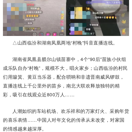
△山西临汾和湖南凤凰两地“村晚”抖音直播连线。
湖南省凤凰县腊尔山镇苗寨中，4个“90后”苗族小伙组
成乐队自办“村晚”，规模不大，唱火家乡；山西临汾的村民
们用簸箕、黄豆当乐器，配合唢呐和非遗晋南威风锣鼓，
直播连线上千公里外的苗乡，南北大联欢释放独特的精
彩，吸引在线观众近800万人……
人潮如织的车站机场、欢乐祥和的万家灯火、采购年货
的喜乐表情……中国人对年文化的传承从未改变，对家国
的情感越来越深厚。