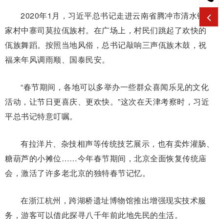
2020年1月，习近平总书记走进云南省腾冲市清水镇三
家村中寨司莫拉佤族村。在广场上，村民们跳起了欢快的
佤族舞蹈。按照当地风俗，总书记敲响三声佤族木鼓，祝
福来年风调雨顺、国泰民安。
“春节期间，各地可以多举办一些群众喜闻乐见的文化
活动，让节日更喜庆、更欢快。”这次在天津考察时，习近
平总书记特意叮嘱。
有拉洋片、杂技相声等传统技艺展示，也有卖炸灌肠、
糖葫芦的小摊位……今年春节期间，北京全面恢复传统庙
会，激活了许多老北京的独特春节记忆。
在浙江杭州，跨湖桥遗址博物馆推出增强现实技术服
务，游客可以借此探寻八千年前此地先民的生活。