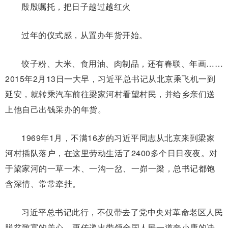
殷殷嘱托，把日子越过越红火
过年的仪式感，从置办年货开始。
饺子粉、大米、食用油、肉制品，还有春联、年画……
2015年2月13日一大早，习近平总书记从北京乘飞机一到
延安，就转乘汽车前往梁家河村看望村民，并给乡亲们送
上他自己出钱采办的年货。
1969年1月，不满16岁的习近平同志从北京来到梁家
河村插队落户，在这里劳动生活了2400多个日日夜夜。对
于梁家河的一草一木、一沟一岔、一峁一梁，总书记都饱
含深情、常常牵挂。
习近平总书记此行，不仅带去了党中央对革命老区人民
脱贫致富的关心，更传递出带领全国人民一道奔小康的决