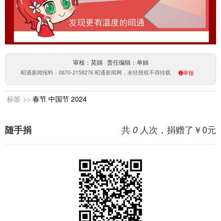
审核：莫娟 责任编辑：单娟
昭通新闻报料：0870-2158276 昭通新闻网，未经授权不得转载
举报
标签 >>
春节
中国节
2024
共
人次，捐赠了￥
0
元
随手捐
0