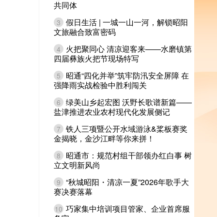
共同体
假日生活 | 一城一山一河，解锁昭阳
3
文旅融合致富密码
火把聚同心 清凉迎客来——水磨镇第
4
四届彝族火把节现场特写
昭通“四化并举”筑牢防汛安全屏障 在
5
强降雨实战检验中胜利闯关
绿美山乡起宏图 沃野长歌谱新篇——
6
盐津推进农业农村现代化发展侧记
铁人三项暨公开水域游泳&桨板赛奖
7
金揭晓，金沙江畔等你来拼！
昭通市：规范村组干部领办红白事 树
8
立文明新风尚
“秋城昭阳・清凉一夏”2026年歌手大
9
赛决赛落幕
巧家集中培训项目管家、企业首席服
10