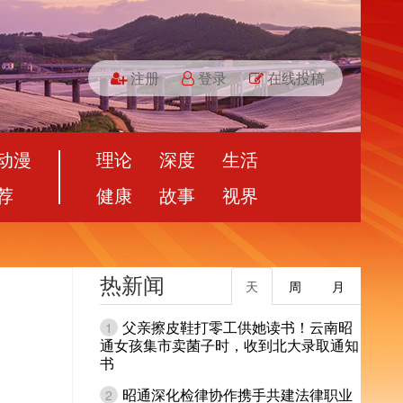
注册
登录
在线投稿
动漫
理论
深度
生活
荐
健康
故事
视界
热新闻
天
周
月
父亲擦皮鞋打零工供她读书！云南昭
1
通女孩集市卖菌子时，收到北大录取通知
书
昭通深化检律协作携手共建法律职业
2