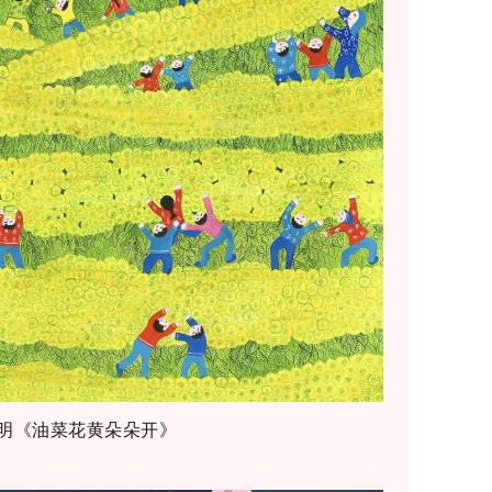
明《油菜花黄朵朵开》