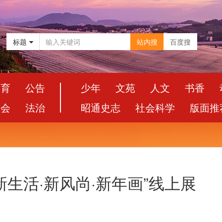
标题
站内搜
百度搜
教育
公告
少年
文苑
人文
书香
社会
法治
昭通史志
社会科学
版面推
“新生活·新风尚·新年画”线上展