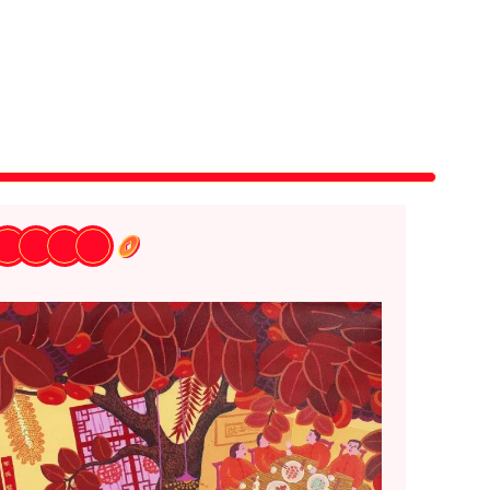
春
节
快
乐