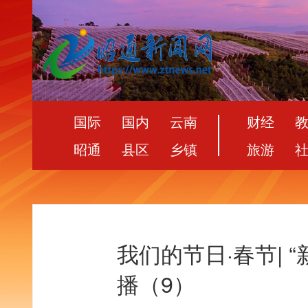
国际
国内
云南
财经
昭通
县区
乡镇
旅游
我们的节日·春节| 
播（9）