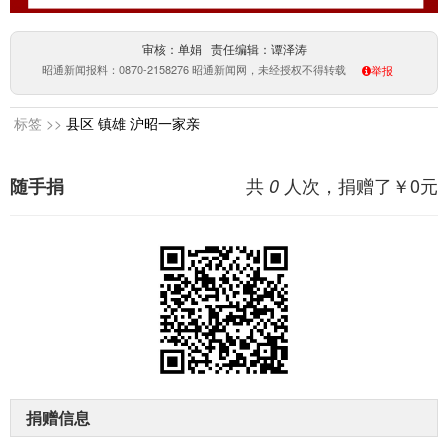
审核：单娟 责任编辑：谭泽涛
昭通新闻报料：0870-2158276 昭通新闻网，未经授权不得转载
举报
标签 >>
县区
镇雄
沪昭一家亲
共
人次，捐赠了￥
0
元
随手捐
0
捐赠信息