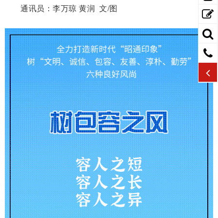
通讯员：李万琼 黄润 文/图