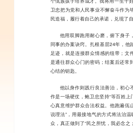
个佤族孩子培养成才。我将用一生干好
卫忠把为党和人民事业不懈奋斗作为
民造福，履行着自己的承诺，兑现了
他用双脚跑用耐心磨，俯下身子，
同事的办案诀窍。扎根基层24年，他
足迹，就是连接群众情感的纽带；文
是通往群众心门的密码；结案后还常
心结的钥匙。
他以身作则践行良法善治，初心不
作是一场硬仗，鲍卫忠坚持“等百姓上
心真意维护群众合法权益。他跑遍佤山
说理法”，用最接地气的方式将法治温
众，真正做到了“民之所忧，我必念之