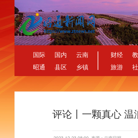
国际
国内
云南
财经
昭通
县区
乡镇
旅游
评论丨一颗真心 温
2023-12-23 08:00
来源：云南日报