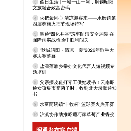
假日生活 | 一城一山一河，解锁昭阳
3
文旅融合致富密码
火把聚同心 清凉迎客来——水磨镇第
4
四届彝族火把节现场特写
昭通“四化并举”筑牢防汛安全屏障 在
5
强降雨实战检验中胜利闯关
“秋城昭阳・清凉一夏”2026年歌手大
6
赛决赛落幕
盐津落雁乡举办文化代言人短视频专
7
题培训
父亲擦皮鞋打零工供她读书！云南昭
8
通女孩集市卖菌子时，收到北大录取通知
书
水富两碗镇“丰收杯” 篮球赛火热开赛
9
沪滇协作助推昭通巧家草莓产业蝶变
10
昭通发布客户端