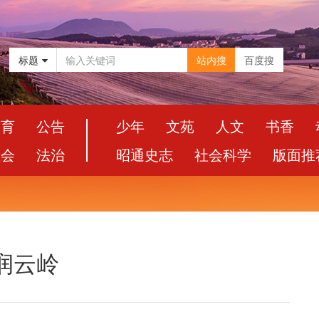
标题
站内搜
百度搜
教育
公告
少年
文苑
人文
书香
社会
法治
昭通史志
社会科学
版面推
润云岭