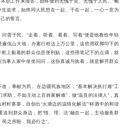
本职工作来报答，始终做到无愧于党、无愧于人民。”鲍
毕生追求，始终同人民想在一起、干在一起，一心一意为
自己的誓言。
问需于民。“走着、听着、看着、写着”便是他教给年轻
踏遍佤山大地，办案行程达上万公里，这些用双脚印下的
件柜上黏着的群众信息便利贴，这些用笔记下的点滴，就
到当事人家中坐坐问问，这份真诚与执着，就是解开群众
改，奉献为民。在边疆民族地区，“基本解决执行难”工
门求助，不如主动上百姓家解难”，做“温良的法律人”，真
村村寨寨，自创出“火塘边的温情化解法”“杯酒中的和谐
暖送到群众身边，把“情、理、法”融在一起，主动服务群
；民之所盼，我必行之”。