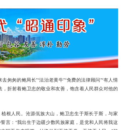
去匆匆的鲍局长”“法治老黄牛”“免费的法律顾问”“有人情
法，折射着鲍卫忠的敬业和友善，饱含着人民群众对他的
，植根人民。沧源佤族大山，鲍卫忠生于斯长于斯，与家
誓言：“我出生于边疆少数民族家庭，是党和人民将我这