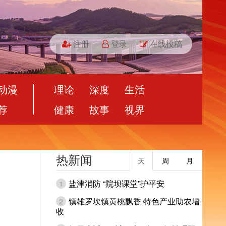
注册
登录
在线投稿
动漫
理论
深度
生活
荐
健康
故事
视界
热新闻
天
周
月
盐津消防 “院坝课堂”护平安
1
镇雄罗坎镇黄桃飘香 特色产业助农增
2
收