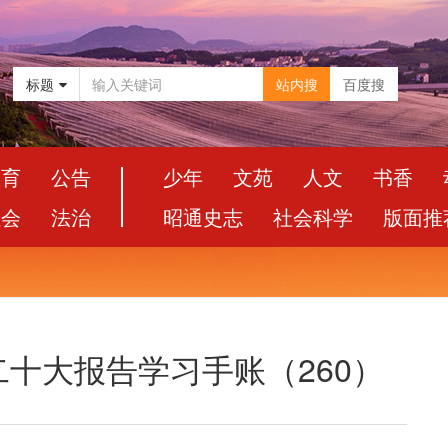
标题
站内搜
百度搜
教育
公告
少年
文苑
人文
书香
社会
法治
昭通史志
社会科学
版面推
十大报告学习手账（260）