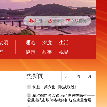
注册
登录
在线投稿
动漫
理论
深度
生活
荐
健康
故事
视界
热新闻
天
周
月
制胜丨第六集《联战联胜》
1
精准靶向强监管 稳价惠民护民生——
2
昭通规范市场价格秩序护航高质量发展