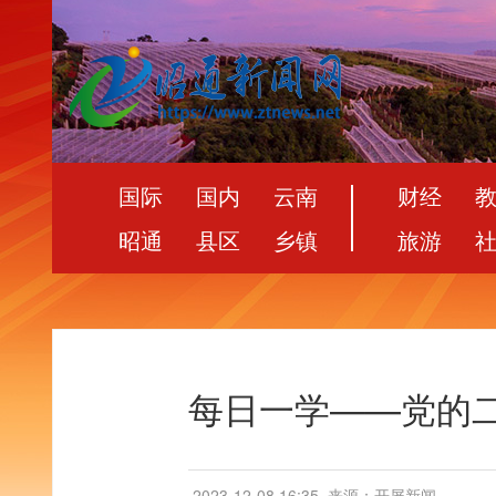
国际
国内
云南
财经
昭通
县区
乡镇
旅游
每日一学——党的二
2023-12-08 16:35
来源：开屏新闻