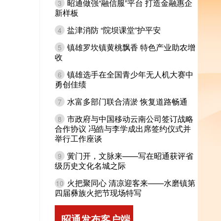
昭通做强“融信服”平台 打造金融惠企
3
新样板
盐津消防 “院坝课堂”护平安
4
镇雄罗坎镇黄桃飘香 特色产业助农增
5
收
镇雄选手在全国青少年无人机大赛中
6
勇创佳绩
水富多部门联合清淤 恢复道路畅通
7
市政府与中国移动云南公司签订战略
8
合作协议 冯皓与李学成出席签约仪式并
举行工作座谈
黉门开，文脉来——写在昭通获评省
9
级历史文化名城之际
火把聚同心 清凉迎客来——水磨镇第
10
四届彝族火把节现场特写
昭通发布客户端