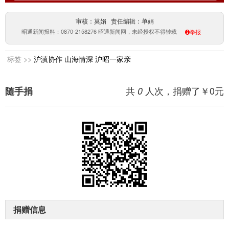
审核：莫娟 责任编辑：单娟
昭通新闻报料：0870-2158276 昭通新闻网，未经授权不得转载
举报
标签 >>
沪滇协作
山海情深
沪昭一家亲
共
人次，捐赠了￥
0
元
随手捐
0
捐赠信息