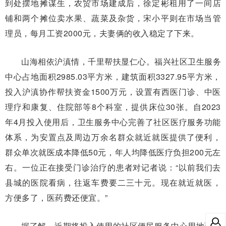
到处摆地摊谋生，农贸市场建成后，徐定彬租用了一间店
铺和两个摊位卖水果、蔬菜及杂货，宋小平则在市场当管
理员，每月工资2000元，夫妻俩的收入稳定了下来。
山海相依沪滇情，千里帮扶显仁心。福兴社区卫生服务
中心占地面积2985.03平方米，建筑面积3327.95平方米，
投入沪滇协作帮扶资金1500万元，设置有西医门诊、中医
理疗和康复、住院部等8个科室，提供床位30张。自2023
年4月投入使用后，卫生服务中心完善了社区医疗服务功能
体系，为安置点及周边万余名群众就近就医提供了便利，
群众单次就医成本降低50元，年人均降低医疗负担200元左
右。一位正在接受门诊治疗的患者对记者说：“以前我们去
县城的医院看病，往返车费要二三十元。现在就近就医，
方便多了，医药费还便宜。”
据了解，近期将投入使用的社区便民服务中心用地面积