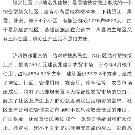
福兴社区（小地名兆佳坝）是易地扶贫搬迁形成的一个
综合型新兴社区，建有小高层电梯楼33栋，下辖望江、凤
霞、馨安、康宁4个小区，有搬迁群众1775户6820人。由
于是新建的社区，基础设施还在完善中，离县城主城区又
有三四公里，群众生产生活不是很方便。
沪滇协作显真情，结对帮扶惠民生。闵行区结对帮扶绥
江后，援助750万元建设兆佳坝农贸市场，于今年4月竣工
使用，占地4834.97平方米，建筑面积2223.8平方米，建成
了摊位、门面、管理用房、宴会厅、停车位等。农贸市场
建成后，填补了兆佳坝安置点无综合性农贸市场的空白，
解决了社区及周边上万群众就近购买生活物资的需求。社
区集体公司在管理农贸市场时不仅只收取最便宜的摊位、
门面租金，还设置便民摊位12个，免费提供给困难群众使
用。徐定彬、宋小平夫妻是兆佳坝安置点的居民，以前靠