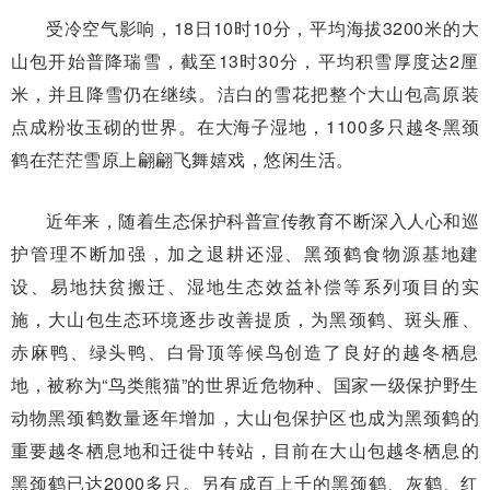
受冷空气影响，18日10时10分，平均海拔3200米的大
山包开始普降瑞雪，截至13时30分，平均积雪厚度达2厘
米，并且降雪仍在继续。洁白的雪花把整个大山包高原装
点成粉妆玉砌的世界。在大海子湿地，1100多只越冬黑颈
鹤在茫茫雪原上翩翩飞舞嬉戏，悠闲生活。
近年来，随着生态保护科普宣传教育不断深入人心和巡
护管理不断加强，加之退耕还湿、黑颈鹤食物源基地建
设、易地
扶贫
搬迁
、湿地生态效益补偿等系列项目的实
施，大山包生态环境逐步改善提质，为黑颈鹤、斑头雁、
赤麻鸭、绿头鸭、白骨顶等候鸟创造了良好的越冬栖息
地，被称为“鸟类熊猫”的世界近危物种、国家一级保护野生
动物黑颈鹤数量逐年增加，大山包保护区也成为黑颈鹤的
重要越冬栖息地和迁徙中转站，目前在大山包越冬栖息的
黑颈鹤已达2000多只。另有成百上千的黑颈鹤、灰鹤、红