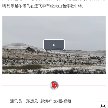
嘴鸥等越冬候鸟在迁飞季节经大山包停歇中转。
Play
Video
通讯员：郑远见 赵炳祥 文/图/视频