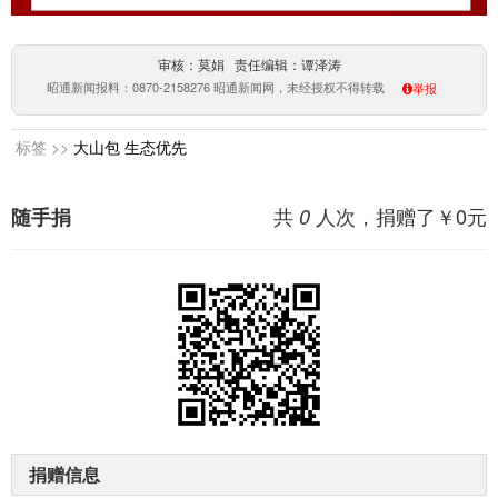
审核：莫娟 责任编辑：谭泽涛
昭通新闻报料：0870-2158276 昭通新闻网，未经授权不得转载
举报
标签 >>
大山包
生态优先
共
人次，捐赠了￥
0
元
随手捐
0
捐赠信息