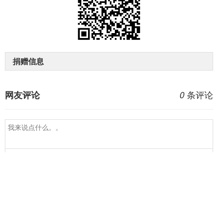
捐赠信息
条评论
网友评论
0
登录
主办：中共昭通市委宣传部、市政府新闻办；承办：昭通市融媒体中心；地
址：昭通市昭阳区北部新区朱提大道昭通广电中心；Copyright © 2017-