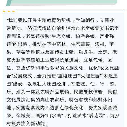
“我们要以开展主题教育为契机，学知躬行，立新业、
建新功。”怒江傈僳族自治州泸水市老窝镇党委书记李
泰周说，老窝镇按照“生态立镇、旅游兴镇、产业强
镇”的思路，推动林下中药材、生态蔬菜、沃柑、苹
果、草莓等种植业及高黎贡山猪、独龙牛、土鸡、老
窝火腿等养殖加工业取得长足进展。立足气候、区
位、交通优势和丰富多彩的民族文化，优化“农文旅融
合”发展模式，全力推进“重楼庄园”“火腿庄园”“木瓜庄
园”建设，发展壮大庄园经济，打造吃、住、行，游、
乐、娱为一体及农特产品展销、民族餐饮体验、民俗
文化展演汇集的高山农家乐、特色客栈和郊野休闲
地，实施老窝境内四边多点绿化美化，努力实现全域
绿、全域美，画好“山水画”，打造泸水“后花园”，为乡
村振兴注入新动能。