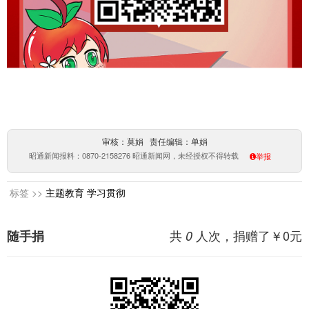
审核：莫娟 责任编辑：单娟
昭通新闻报料：0870-2158276 昭通新闻网，未经授权不得转载
举报
标签 >>
主题教育
学习贯彻
共
人次，捐赠了￥
0
元
随手捐
0