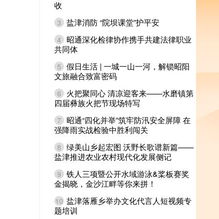
收
盐津消防 “院坝课堂”护平安
3
昭通深化检律协作携手共建法律职业
4
共同体
假日生活 | 一城一山一河，解锁昭阳
5
文旅融合致富密码
火把聚同心 清凉迎客来——水磨镇第
6
四届彝族火把节现场特写
昭通“四化并举”筑牢防汛安全屏障 在
7
强降雨实战检验中胜利闯关
绿美山乡起宏图 沃野长歌谱新篇——
8
盐津推进农业农村现代化发展侧记
铁人三项暨公开水域游泳&桨板赛奖
9
金揭晓，金沙江畔等你来拼！
盐津落雁乡举办文化代言人短视频专
10
题培训