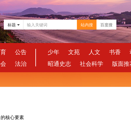
标题
站内搜
百度搜
教育
公告
少年
文苑
人文
书香
社会
法治
昭通史志
社会科学
版面推
力的核心要素