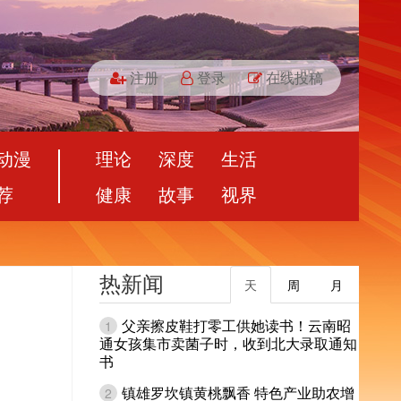
注册
登录
在线投稿
动漫
理论
深度
生活
荐
健康
故事
视界
热新闻
天
周
月
父亲擦皮鞋打零工供她读书！云南昭
1
通女孩集市卖菌子时，收到北大录取通知
书
镇雄罗坎镇黄桃飘香 特色产业助农增
2