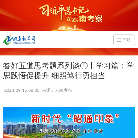
导航
答好五道思考题系列谈①丨学习篇：学
思践悟促提升 细照笃行勇担当
2023-09-15 09:35
来源：云南发布