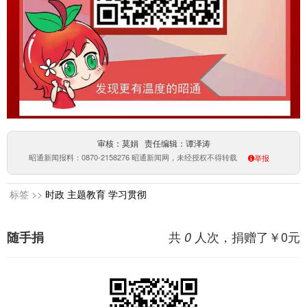
审核：莫娟 责任编辑：谭泽涛
昭通新闻报料：0870-2158276 昭通新闻网，未经授权不得转载
举报
标签 >>
时政
主题教育
学习贯彻
共
人次，捐赠了￥
0
元
随手捐
0