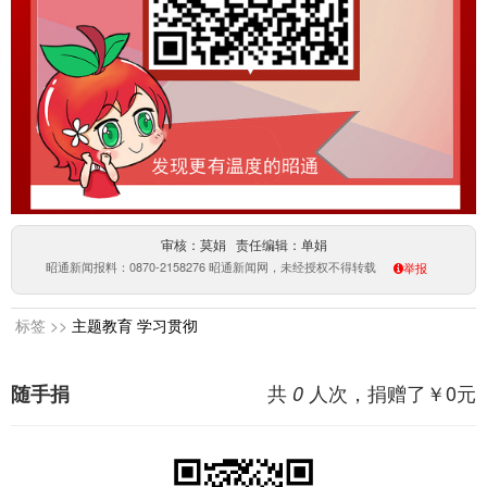
审核：莫娟 责任编辑：单娟
昭通新闻报料：0870-2158276 昭通新闻网，未经授权不得转载
举报
标签 >>
主题教育
学习贯彻
共
人次，捐赠了￥
0
元
随手捐
0